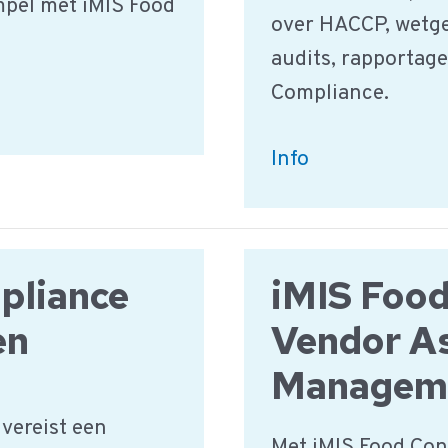
mpel met iMIS Food
over HACCP, wetge
audits, rapportage
Compliance.
Opleiding
Info
Food
Safety
Compliance
pliance
iMIS Food
voor
QA
en
Vendor A
Managers
Managem
 vereist een
Met iMIS Food Con