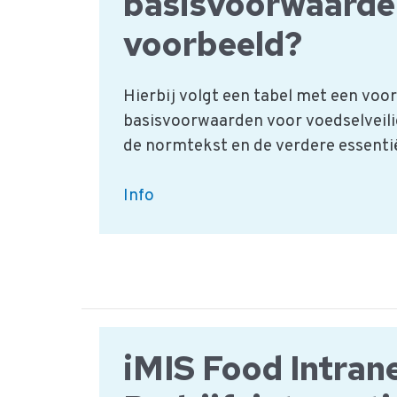
basisvoorwaarde
voorbeeld?
Hierbij volgt een tabel met een voo
basisvoorwaarden voor voedselveili
de normtekst en de verdere essentiël
Hebben
Info
jullie
een
basisvoorwaarden
voorbeeld?
iMIS Food Intrane