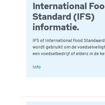
International Fo
Standard (IFS)
informatie.
IFS of International Food Standaard 
wordt gebruikt om de voedselveilig
een voedselbedrijf of elders in de ke
International
Info
Food
Standard
(IFS)
informatie.