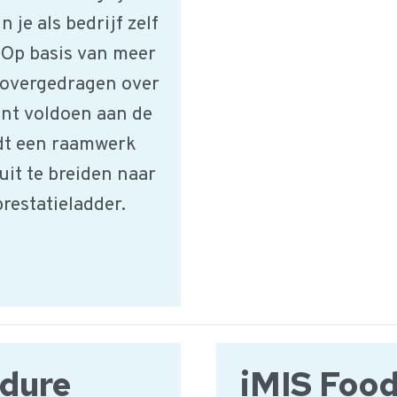
 je als bedrijf zelf
? Op basis van meer
 overgedragen over
unt voldoen aan de
dt een raamwerk
it te breiden naar
estatieladder.
edure
iMIS Foo