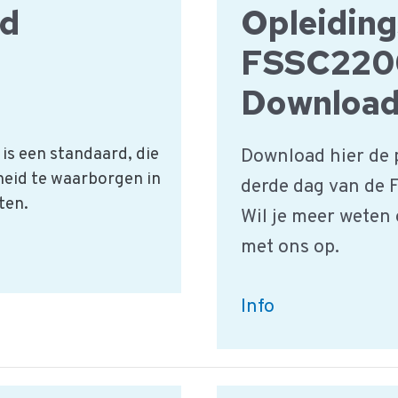
od
Opleiding
Vendor
Assurance
FSSC2200
Management
Downloa
is een standaard, die
Download hier de 
heid te waarborgen in
derde dag van de 
ten.
Wil je meer weten
met ons op.
Opleidingsdag
Info
3:
FSSC22000,
BRC,