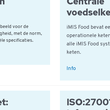
n
Centrale
voedselk
rbeeld voor de
iMIS Food bevat e
gheid, met de norm,
operationele keten
e specificaties.
alle iMIS Food sys
keten.
iMIS
Info
Food
Portal:
Centrale
t:
ISO:2700
voedselketen