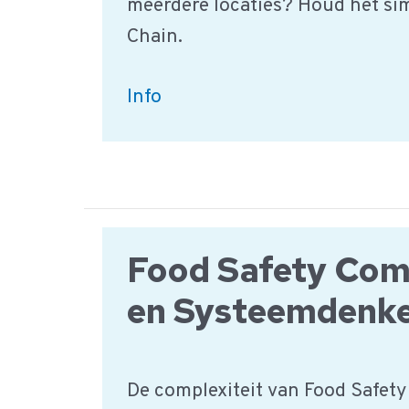
meerdere locaties? Houd het si
Chain.
De
Info
introductie
van
iMIS
Food
Chain
Food Safety Com
en Systeemdenk
De complexiteit van Food Safety