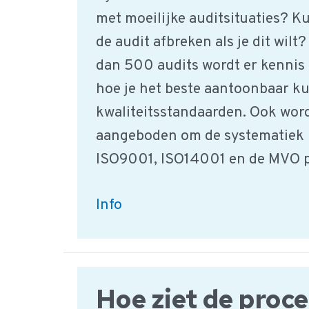
met moeilijke auditsituaties? Kun
de audit afbreken als je dit wilt
dan 500 audits wordt er kennis
hoe je het beste aantoonbaar k
kwaliteitsstandaarden. Ook wor
aangeboden om de systematiek u
ISO9001, ISO14001 en de MVO pr
FSC
Info
opleiding
dag
3
Hoe ziet de proc