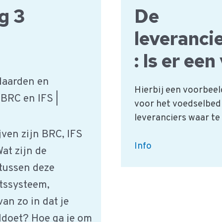
g 3
De
IFS
Download
leveranci
: Is er ee
daarden en
Hierbij een voorbeel
BRC en IFS |
voor het voedselbedr
leveranciers waar t
ven zijn BRC, IFS
De
Info
at zijn de
leveranciersbeoorde
tussen deze
Is
itssysteem,
er
een
an zo in dat je
voorbeeld?
ldoet? Hoe ga je om