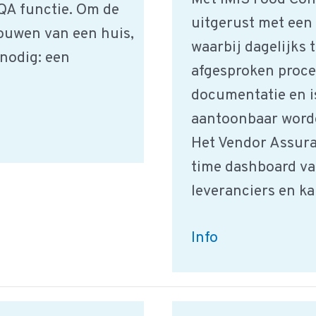
 QA functie. Om de
uitgerust met een
bouwen van een huis,
waarbij dagelijks 
 nodig: een
afgesproken proced
documentatie en is
aantoonbaar worde
Het Vendor Assura
time dashboard van
leveranciers en ka
iMIS
Info
Food
Connect
voor