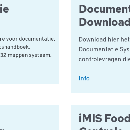
ie
Document
Downloa
ure voor documentatie,
Download hier het
itshandboek.
Documentatie Syst
t 32 mappen systeem.
controlevragen die
iMIS
Info
Food
Documentatie
Systeem
iMIS Food
Download