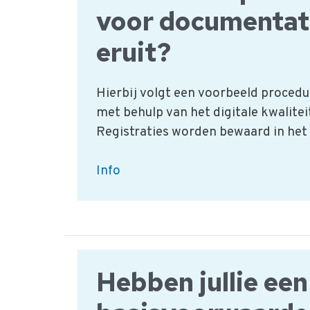
voor documentat
eruit?
Hierbij volgt een voorbeeld proced
met behulp van het digitale kwalite
Registraties worden bewaard in he
Hoe
Info
ziet
de
procedure
voor
documentatie
Hebben jullie een
eruit?