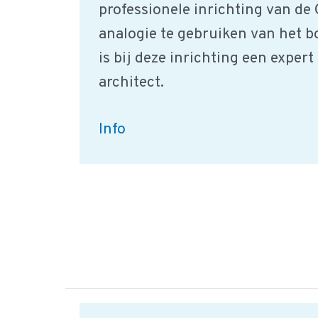
professionele inrichting van de
analogie te gebruiken van het 
is bij deze inrichting een expert
architect.
Food
Info
Safety
Compliance
en
Systeemdenken