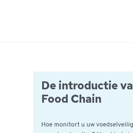
Ga
naar
de
inhoud
De introductie v
Food Chain
Hoe monitort u uw voedselveilig