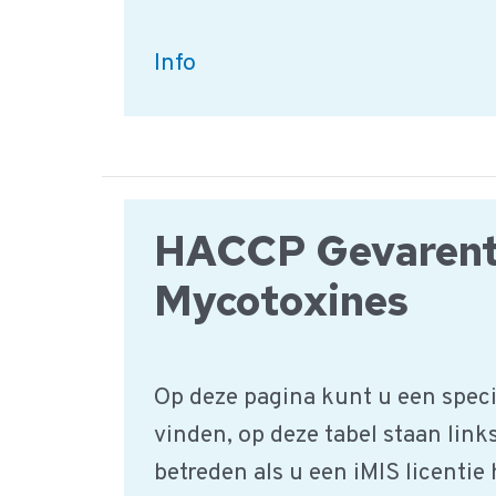
Ei
Info
en
Ei-
producten
|
HACCP Gevarent
iMIS
HACCP
Mycotoxines
Productgroep
Op deze pagina kunt u een speci
vinden, op deze tabel staan link
betreden als u een iMIS licentie