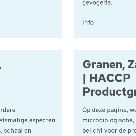
gevogelte.
Vlees,
Info
Wild
en
Gevogelte
,
Granen, Z
|
HACCP
| HACCP
Productgroep
Productg
ndere
Op deze pagina, w
etsmatige aspecten
microbiologische,
, schaal en
belicht voor de p