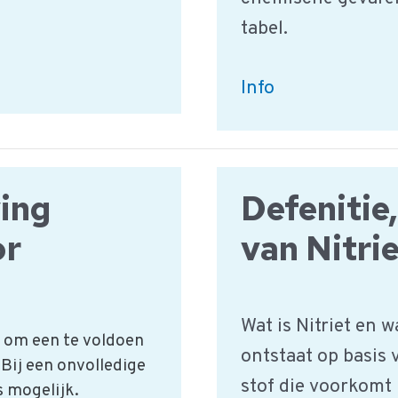
tabel.
Chemisch
Info
gevaar
voeding:
HACCP
ving
Defenitie
gevarentabel
or
van Nitri
Wat is Nitriet en 
t om een te voldoen
ontstaat op basis v
 Bij een onvolledige
stof die voorkomt 
s mogelijk.