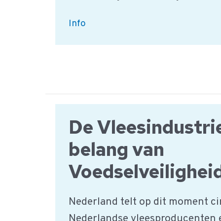
Is
Info
er
een
regelgeving
voor
het
hout
voor
De Vleesindustri
roken?
belang van
Voedselveilighei
Nederland telt op dit moment c
Nederlandse vleesproducenten 