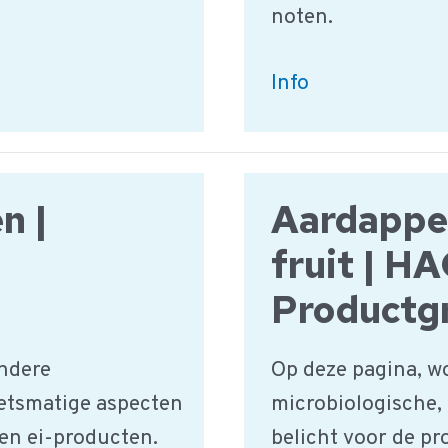
noten.
Granen,
Info
Zaden
en
Noten
n |
Aardappel
|
HACCP
fruit | H
Productgroep
Productg
ndere
Op deze pagina, w
etsmatige aspecten
microbiologische,
 en ei-producten.
belicht voor de p