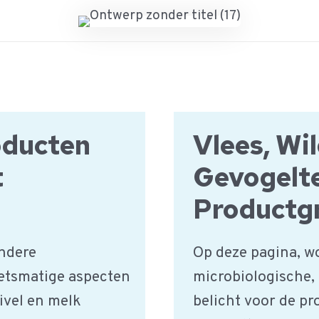
oducten
Vlees, Wi
t
Gevogelt
Productg
ndere
Op deze pagina, w
etsmatige aspecten
microbiologische,
ivel en melk
belicht voor de pr