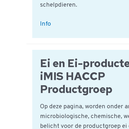
schelpdieren.
Vis,
Info
Schaaldieren,
schelpdieren
|
Ei en Ei-producte
Productgroep
iMIS HACCP
Productgroep
Op deze pagina, worden onder a
microbiologische, chemische, w
belicht voor de productgroep ei