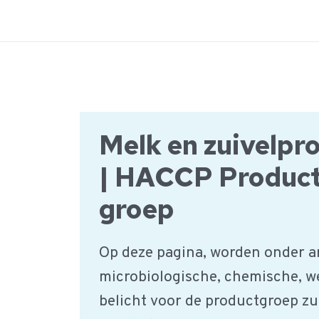
Ga
naar
de
inhoud
Melk en zuivelpr
| HACCP Produc
groep
Op deze pagina, worden onder a
microbiologische, chemische, w
belicht voor de productgroep zu