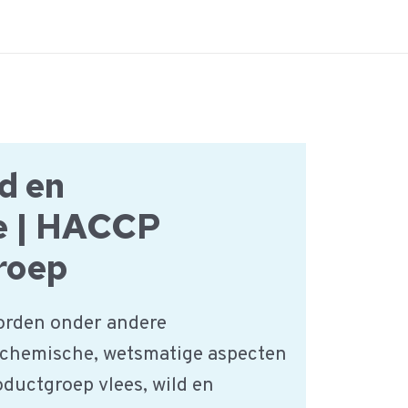
ld en
e | HACCP
roep
orden onder andere
 chemische, wetsmatige aspecten
oductgroep vlees, wild en