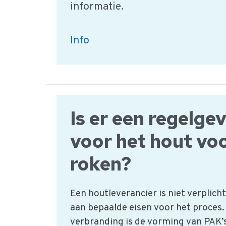
informatie.
HACCP
Info
Gevarentabel:
Mycotoxines
Is er een regelge
voor het hout vo
roken?
Een houtleverancier is niet verplich
aan bepaalde eisen voor het proces.
verbranding is de vorming van PAK’