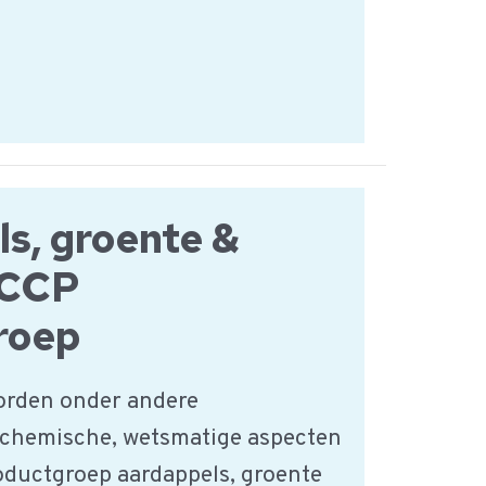
s, groente &
ACCP
roep
orden onder andere
 chemische, wetsmatige aspecten
roductgroep aardappels, groente