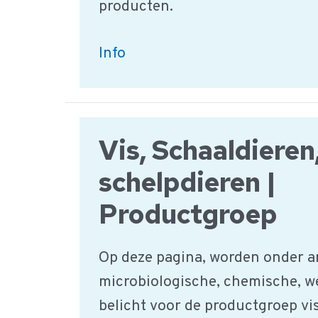
producten.
Melk
Info
en
zuivelproducten
|
Vis, Schaaldieren
HACCP
Product
schelpdieren |
groep
Productgroep
Op deze pagina, worden onder a
microbiologische, chemische, w
belicht voor de productgroep vis