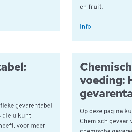
en fruit.
Aardappels,
Info
groente
&
fruit
abel:
Chemisch
|
HACCP
voeding:
Productgroep
gevarenta
fieke gevarentabel
Op deze pagina kun
s die u kunt
Chemisch gevaar v
 heeft, voor meer
chemische gevaren