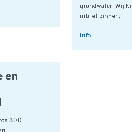
grondwater. Wij kr
nitriet binnen,
Defenitie,
Info
gevaar
en
ADI
e en
van
Nitriet
d
irca 300
en