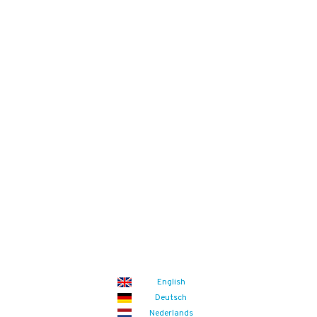
info@qassurance.com
Bekijk ook
Downloads
Overzichten
Veelgestelde vragen
Blogs
Zoek
Binnenkort
Zoom the Room:
14/08/2026
(iedere vrijdag)
Food Safety Compliance opleiding
Aankomende events
English
Deutsch
Nederlands