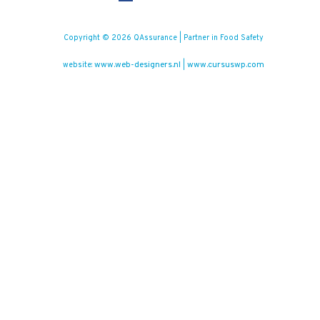
Copyright © 2026 QAssurance | Partner in Food Safety
www.web-designers.nl
www.cursuswp.com
website:
|