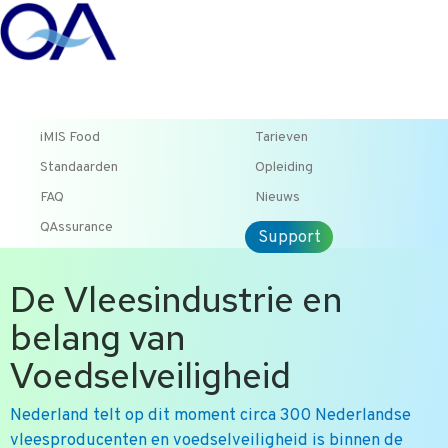
T +31 10 2004080
HOME
CONTACT
ENG
iMIS Food
Tarieven
Standaarden
Opleiding
FAQ
Nieuws
QAssurance
Support
De Vleesindustrie en
belang van
Voedselveiligheid
Nederland telt op dit moment circa 300 Nederlandse
vleesproducenten en voedselveiligheid is binnen de