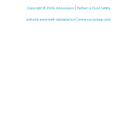
Copyright © 2026 QAssurance | Partner in Food Safety
www.web-designers.nl
www.cursuswp.com
website:
|