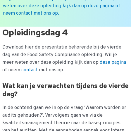
weten over deze opleiding kijk dan op deze pagina of
neem contact met ons op.
Ga
Opleidingsdag 4
naar
de
Download hier de presentatie behorende bij de vierde
inhoud
dag van de Food Safety Compliance opleiding. Wil je
meer weten over deze opleiding kijk dan op
deze pagina
of neem
contact
met ons op.
Wat kan je verwachten tijdens de vierde
dag?
In de ochtend gaan we in op de vraag ‘Waarom worden er
audits gehouden?’. Vervolgens gaan we via de
kwaliteitsmanagement theorie naar de basisprincipes
van het auditen. Met de aangeboden aanpak voor intern