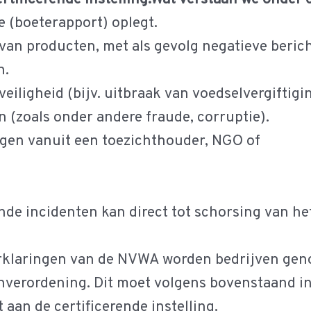
 (boeterapport) oplegt.
) van producten, met als gevolg negatieve beri
n.
iligheid (bijv. uitbraak van voedselvergiftiging
 (zoals onder andere fraude, corruptie).
ngen vanuit een toezichthouder, NGO of
e incidenten kan direct tot schorsing van het 
erklaringen van de NVWA worden bedrijven ge
nverordening. Dit moet volgens bovenstaand i
an de certificerende instelling.