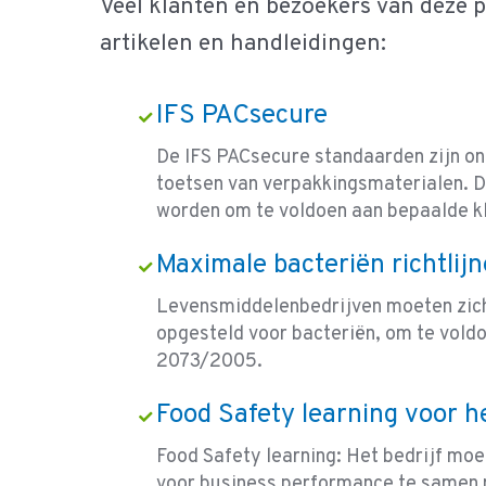
Veel klanten en bezoekers van deze 
artikelen en handleidingen:
IFS PACsecure
De IFS PACsecure standaarden zijn ont
toetsen van verpakkingsmaterialen. 
worden om te voldoen aan bepaalde kl
Maximale bacteriën richtlij
Levensmiddelenbedrijven moeten zich
opgesteld voor bacteriën, om te vold
2073/2005.
Food Safety learning voor h
Food Safety learning: Het bedrijf moet
voor business performance te samen m