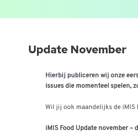
Ga
naar
de
Update November
inhoud
Hierbij publiceren wij onze ee
issues die momenteel spelen, zo
Wil jij ook maandelijks de iM
iMIS Food Update november – d