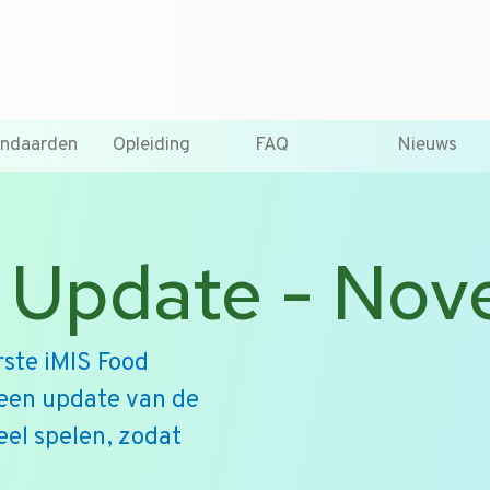
T +31 10 2004080
HOME
CONTA
andaarden
Opleiding
FAQ
Nieuws
 Update - No
rste iMIS Food
een update van de
el spelen, zodat