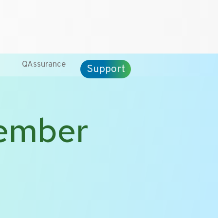
CT
ENG
QAssurance
Support
vember