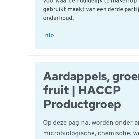
voorwaarden duidelijk te maken op
gebruikt maakt van een derde partij
onderhoud.
Extern
Info
onderhoud:
Een
voorbeeld
inkoopspecificatie
Aardappels, groe
fruit | HACCP
Productgroep
Op deze pagina, worden onder a
microbiologische, chemische, w