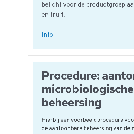
belicht voor de productgroep aa
en fruit.
Aardappels,
Info
groente
&
fruit
Procedure: aant
|
HACCP
microbiologische
Productgroep
beheersing
Hierbij een voorbeeldprocedure voo
de aantoonbare beheersing van de 