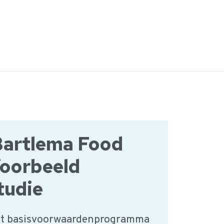
Bartlema Food
Voorbeeld
udie
het basisvoorwaardenprogramma