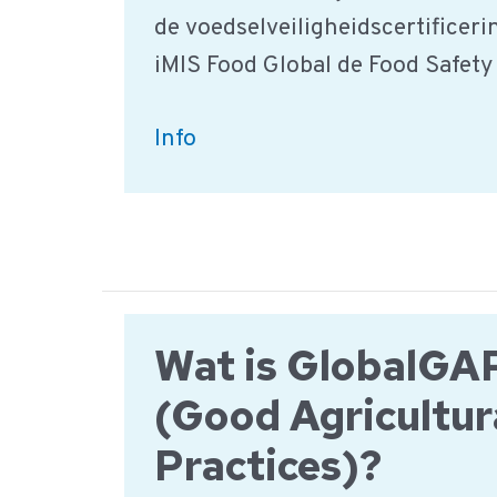
de voedselveiligheidscertificeri
iMIS Food Global de Food Safety 
Status
Info
van
Food
Safety
certificering
in
Wat is GlobalGA
Africa
(Good Agricultur
Practices)?