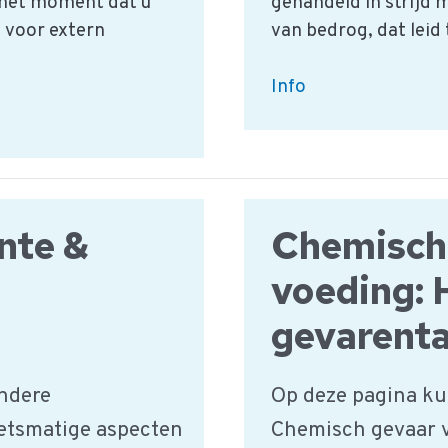
 het moment dat u
gehandeld in strijd 
 voor extern
van bedrog, dat leid
Wat
Info
is
de
definitie
(van
de
nte &
Chemisch
NVWA)
voeding:
van
fraude?
gevarenta
ndere
Op deze pagina kun
etsmatige aspecten
Chemisch gevaar v