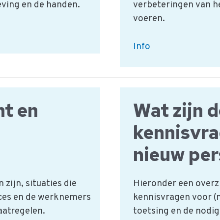
ving en de handen.
verbeteringen van h
voeren.
Is
Info
er
meer
informatie
over
nt en
Wat zijn 
management
kennisvra
reviews?
nieuw per
zijn, situaties die
Hieronder een overz
oces en de werknemers
kennisvragen voor (n
aatregelen.
toetsing en de nodige