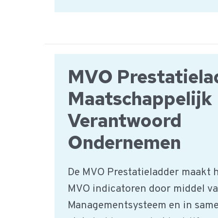
zijn
de
kennisvragen
voor
het
MVO Prestatiela
personeel?
Maatschappelijk
Verantwoord
Ondernemen
De MVO Prestatieladder maakt 
MVO indicatoren door middel v
Managementsysteem en in same