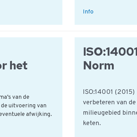
Wat
Info
zijn
de
kennisvragen
voor
ISO:14001
nieuw
r het
Norm
personeel?
ISO:14001 (2015) 
ma’s van de
verbeteren van de 
 de uitvoering van
milieugebied binne
 eventuele afwijking.
keten.