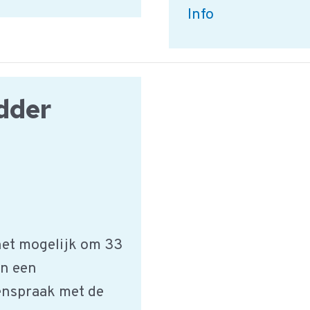
ISO:14001
Info
Milieu
Norm
dder
het mogelijk om 33
an een
nspraak met de