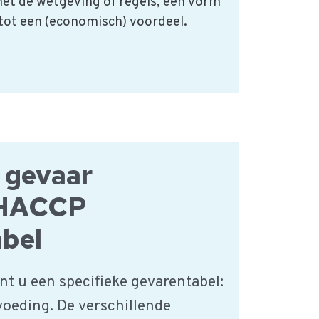
met de wetgeving of regels, een vorm
 tot een (economisch) voordeel.
 gevaar
 HACCP
bel
t u een specifieke gevarentabel:
oeding. De verschillende