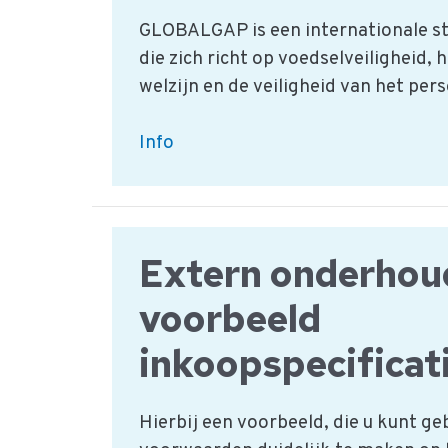
GLOBALGAP is een internationale st
die zich richt op voedselveiligheid, h
welzijn en de veiligheid van het pers
Wat
Info
is
GlobalGAP
(Good
Agricultural
Extern onderhou
Practices)?
voorbeeld
inkoopspecificat
Hierbij een voorbeeld, die u kunt g