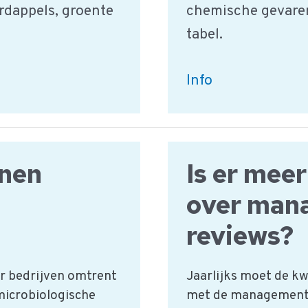
rdappels, groente
chemische gevaren
tabel.
Chemisch
Info
gevaar
voeding:
HACCP
onen
Is er mee
gevarentabel
over man
reviews?
r bedrijven omtrent
Jaarlijks moet de k
microbiologische
met de management 