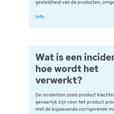
gesteldheid van de producten, omge
Procedure:
Info
aantonen
microbiologische
beheersing
Wat is een incide
hoe wordt het
verwerkt?
De incidenten zoals product klachten 
gevaarlijk zijn voor het product pr
met de bijpassende corrigerende m