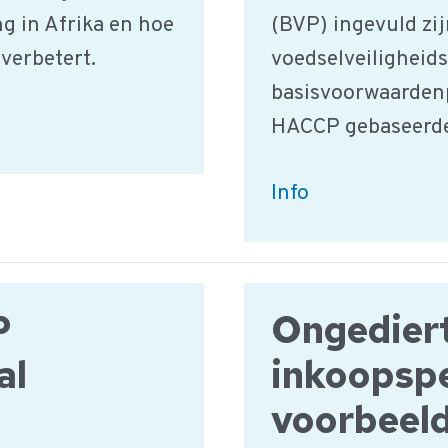
ng in Afrika en hoe
(BVP) ingevuld zij
verbetert.
voedselveiligheids
basisvoorwaarden
HACCP gebaseerde
Cornelis
Info
Bartlema
Food
Group
P
Ongediert
–
Voorbeeld
al
inkoopspe
HACCP
voorbeel
Studie