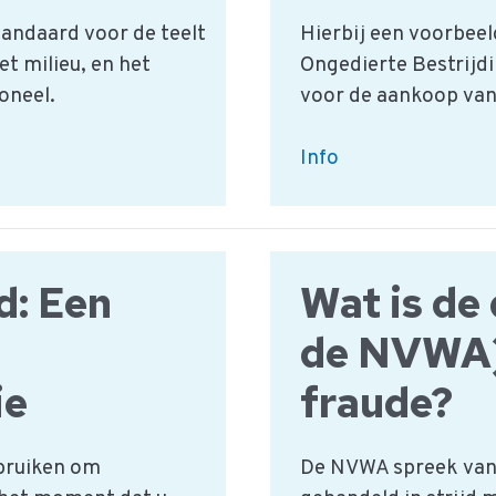
andaard voor de teelt
Hierbij een voorbeel
et milieu, en het
Ongedierte Bestrijdi
oneel.
voor de aankoop van
Ongedierte
Info
bestrijding
inkoopspecificatie
voorbeeld
d: Een
Wat is de 
de NVWA)
ie
fraude?
ebruiken om
De NVWA spreek van f