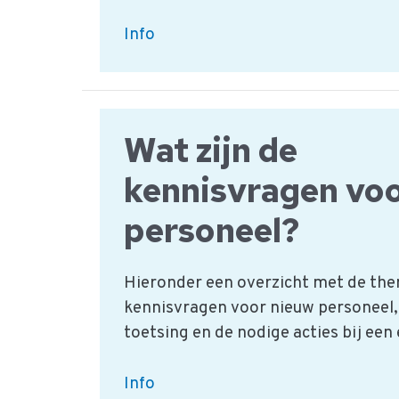
Wat
Info
is
een
incident
en
Wat zijn de
hoe
kennisvragen voo
wordt
het
personeel?
verwerkt?
Hieronder een overzicht met de the
kennisvragen voor nieuw personeel,
toetsing en de nodige acties bij een
Wat
Info