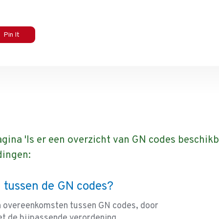
Pin It
gina 'Is er een overzicht van GN codes beschik
dingen:
 tussen de GN codes?
en overeenkomsten tussen GN codes, door
t de bijpassende verordening