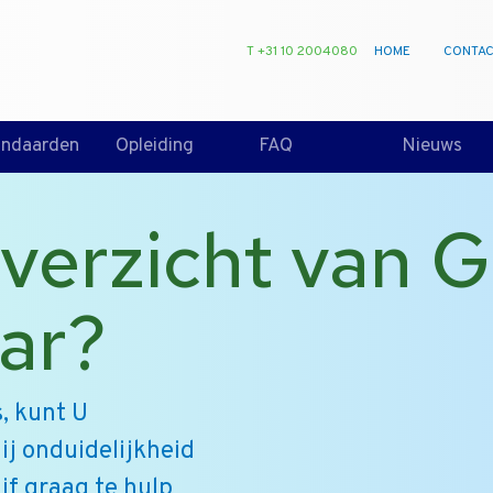
T +31 10 2004080
HOME
CONTA
andaarden
Opleiding
FAQ
Nieuws
 overzicht van 
ar?
, kunt U
ij onduidelijkheid
jf graag te hulp