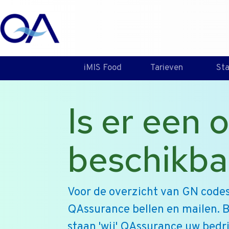
iMIS Food
Tarieven
St
Is er een
beschikba
Voor de overzicht van GN codes
QAssurance bellen en mailen. B
staan 'wij' QAssurance uw bedri