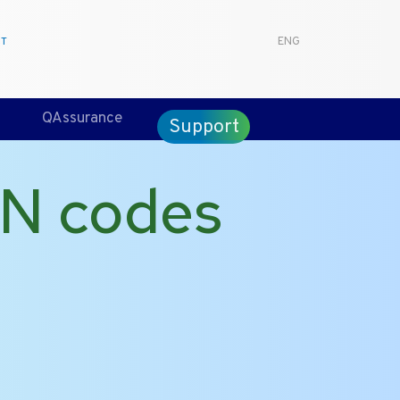
CT
ENG
QAssurance
Support
GN codes