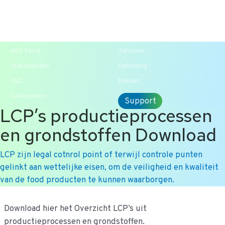
T +31 10 2004080
HOME
CONTACT
ENG
iMIS Food
Tarieven
Standaarden
Opleiding
FAQ
Nieuws
QAssurance
Support
LCP’s productieprocessen
en grondstoffen Download
LCP zijn legal cotnrol point of terwijl controle punten
gelinkt aan wettelijke eisen, om de veiligheid en kwaliteit
van de food producten te kunnen waarborgen.
Ga
Download hier het Overzicht LCP’s uit
naar
productieprocessen en grondstoffen.