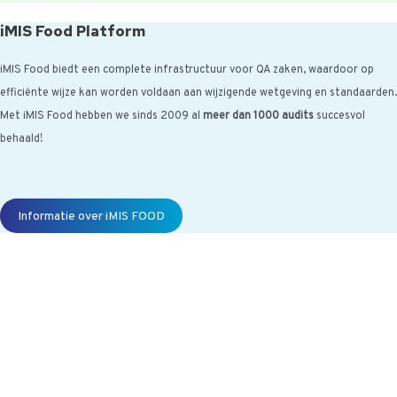
iMIS Food Platform
iMIS Food biedt een complete infrastructuur voor QA zaken, waardoor op
efficiënte wijze kan worden voldaan aan wijzigende wetgeving en standaarden.
Met iMIS Food hebben we sinds 2009 al
meer dan 1000 audits
succesvol
behaald!
Informatie over iMIS FOOD
[randomize category="awrnd-nl-titel-
imis-updates"]
Wil jij ook maandelijks de iMIS Food Update ontvangen met info over