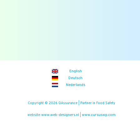
Blogs
Zoek
Binnenkort
Zoom the Room:
14/08/2026
(iedere vrijdag)
Food Safety Compliance opleiding
Aankomende events
English
Deutsch
Nederlands
Copyright © 2026 QAssurance | Partner in Food Safety
www.web-designers.nl
www.cursuswp.com
website:
|