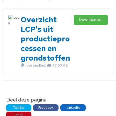
de
inhoud
Overzicht
Downloaden
LCP's uit
productiepro
cessen en
grondstoffen
1 bestand(en)
47.53 KB
Deel deze pagina
Twitter
Facebook
LinkedIn
Pin It