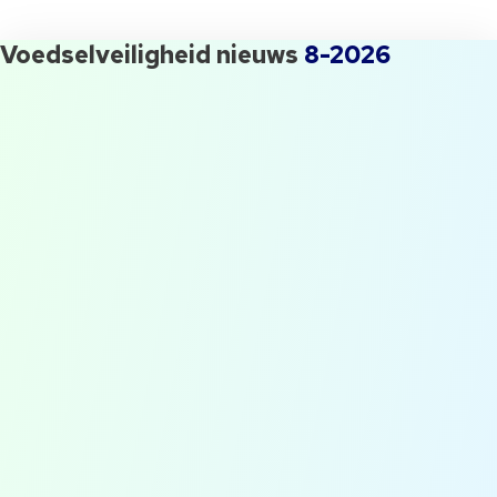
HACCP en uitgenodigd worden voor onze events? Schrijf je in.
Voedselveiligheid nieuws
8-2026
QESH manager gezocht! Waar
moet je opletten?
Flog #1: Op bezoek bij Slow
Food Masters