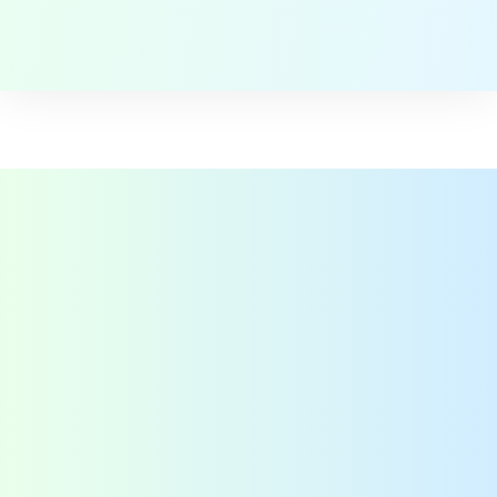
Voedselveiligheid projecten in
Afrika
Contact
QAssurance B.V.
Van Nelleweg 1 - Rotterdam
TABAK 3.10
+31-(0)10-2004080
info@qassurance.com
Bekijk ook
Downloads
Overzichten
Veelgestelde vragen