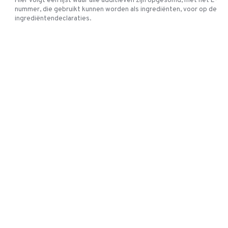
Hier volgt een lijst waar alle additieven zijn opgesomd, met het E-
nummer, die gebruikt kunnen worden als ingrediënten, voor op de
ingrediëntendeclaraties.