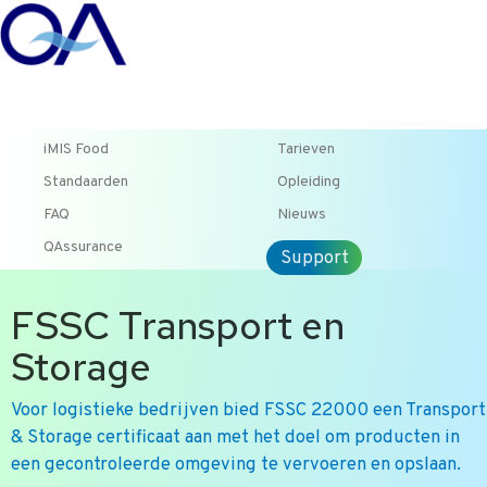
T +31 10 2004080
HOME
CONTACT
ENG
iMIS Food
Tarieven
Standaarden
Opleiding
FAQ
Nieuws
QAssurance
Support
FSSC Transport en
Storage
Voor logistieke bedrijven bied FSSC 22000 een Transport
& Storage certificaat aan met het doel om producten in
een gecontroleerde omgeving te vervoeren en opslaan.