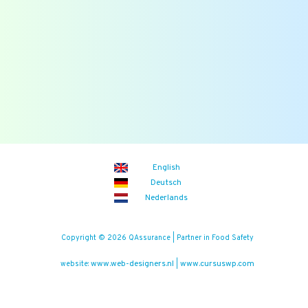
Blogs
Zoek
Binnenkort
Zoom the Room:
14/08/2026
(iedere vrijdag)
Food Safety Compliance opleiding
Aankomende events
English
Deutsch
Nederlands
Copyright © 2026 QAssurance | Partner in Food Safety
www.web-designers.nl
www.cursuswp.com
website:
|