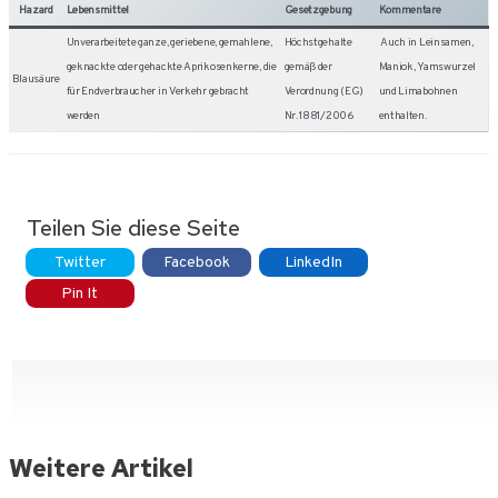
Hazard
Lebensmittel
Gesetzgebung
Kommentare
Unverarbeitete ganze, geriebene, gemahlene,
Höchstgehalte
Auch in Leinsamen,
geknackte oder gehackte Aprikosenkerne, die
gemäß der
Maniok, Yamswurzel
Blausäure
für Endverbraucher in Verkehr gebracht
Verordnung (EG)
und Limabohnen
werden
Nr. 1881/2006
enthalten.
Teilen Sie diese Seite
Twitter
Facebook
LinkedIn
Pin It
Weitere Artikel