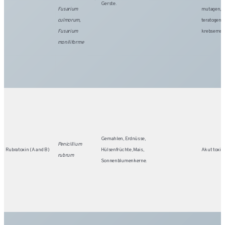
Gerste.
Fusarium
mutagen,
culmorum,
teratogen 
Fusarium
krebserreg
moniliforme
Gemahlen, Erdnüsse,
Penicillium
Rubratoxin (A and B)
Hülsenfrüchte, Mais,
Akut toxis
rubrum
Sonnenblumenkerne.