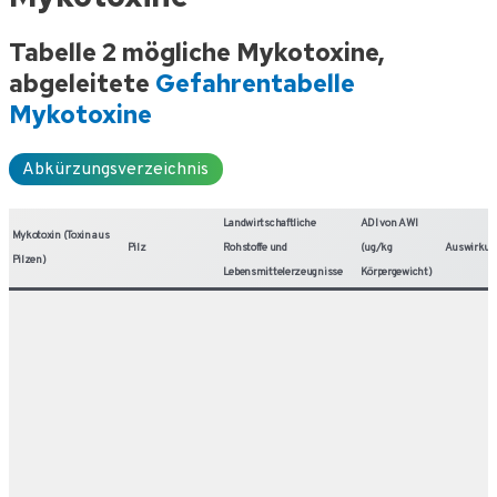
Tabelle 2 mögliche Mykotoxine,
abgeleitete
Gefahrentabelle
Mykotoxine
Abkürzungsverzeichnis
Landwirtschaftliche
ADI von AWI
Mykotoxin (Toxin aus
Pilz
Rohstoffe und
(ug/kg
Auswirkun
Pilzen)
Lebensmittelerzeugnisse
Körpergewicht)