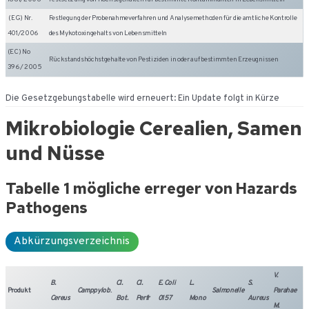
(EG) Nr.
Festlegung der Probenahmeverfahren und Analysemethoden für die amtliche Kontrolle
401/2006
des Mykotoxingehalts von Lebensmitteln
(EC) No
Rückstandshöchstgehalte von Pestiziden in oder auf bestimmten Erzeugnissen
396/ 2005
Die Gesetzgebungstabelle wird erneuert: Ein Update folgt in Kürze
Mikrobiologie
Cerealien, Samen
und Nüsse
Tabelle 1 mögliche erreger von Hazards
Pathogens
Abkürzungsverzeichnis
V.
B.
Cl.
Cl.
E. Coli
L.
S.
Produkt
Camppylob
.
Salmonelle
Parahae
Cereus
Bot.
Perfr
0157
Mono
Aureus
M.