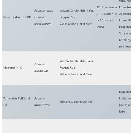
Wirkungen 
ADI Erwachsene:
Erbrechen 
Fusarium spp.,
Weizen, Gerste, Mais, Hafer,
3 ADI, Kinder: 1,5
Abbau der
Deoxynivalenol (DON)
Fusarium
Roggen, Reis,
(NRC, Kanada
Immunität)
graminearum
Getreideflocken und Kleie.
1985)
Möglicherw
Tetragene.
Karzinogeni
nicht bewie
Weizen, Gerste, Mais, Hafer,
Fusarium
Nivalenol (NIV)
Roggen, Reis,
tricinctum
Getreideflocken und Kleie.
Möglicherw
Fumonisin B1, B2 and
Fusarium
krebserreg
Mais und Maiserzeugnisse
B3.
moniliforme
Speiseröhr
Leber.