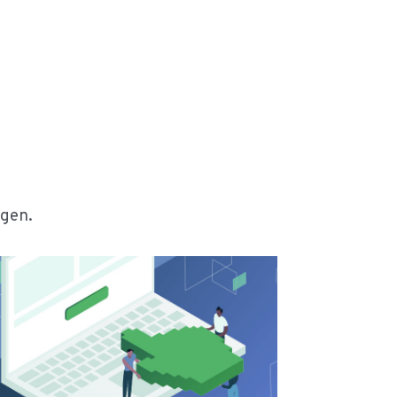
lgen.