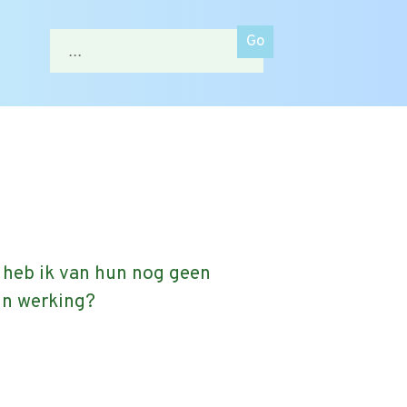
Zoek
naar:
 heb ik van hun nog geen
jn werking?