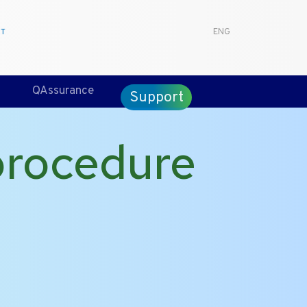
CT
ENG
QAssurance
Support
procedure