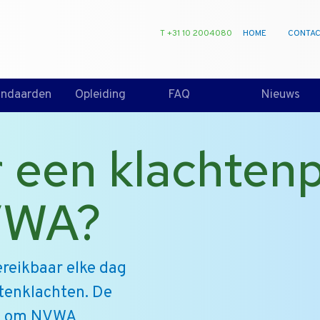
T +31 10 2004080
HOME
CONTA
andaarden
Opleiding
FAQ
Nieuws
r een klachten
VWA?
reikbaar elke dag
tenklachten. De
en om NVWA