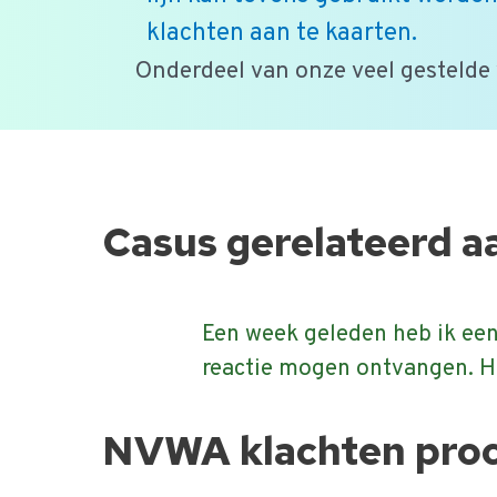
klachten aan te kaarten.
Onderdeel van onze veel gestelde
Ga
naar
de
Casus gerelateerd a
inhoud
Een week geleden heb ik ee
reactie mogen ontvangen. H
NVWA klachten pro