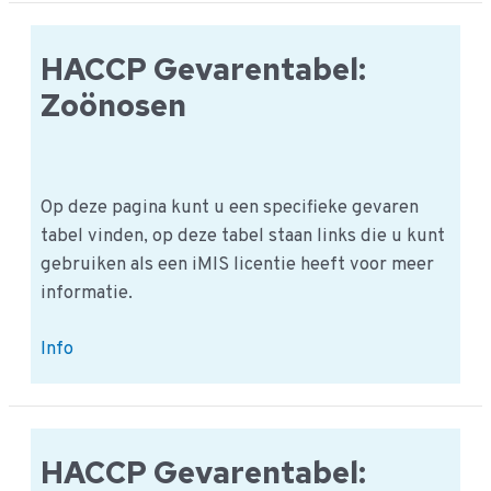
&
fruit
|
HACCP Gevarentabel:
HACCP
Zoönosen
Productgroep
Op deze pagina kunt u een specifieke gevaren
tabel vinden, op deze tabel staan links die u kunt
gebruiken als een iMIS licentie heeft voor meer
informatie.
HACCP
Info
Gevarentabel:
Zoönosen
HACCP Gevarentabel: