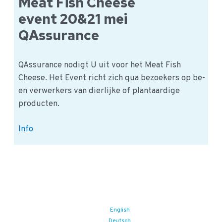
Meat Fish Cheese
thermofielen
event 20&21 mei
QAssurance
QAssurance nodigt U uit voor het Meat Fish
Cheese. Het Event richt zich qua bezoekers op be-
en verwerkers van dierlijke of plantaardige
producten.
Meat
Info
Fish
Cheese
event
20&21
mei
QAssurance
English
Deutsch