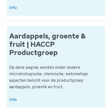
Vlees,
Info
Wild
en
Gevogelte
|
Aardappels, groente &
HACCP
fruit | HACCP
Productgroep
Productgroep
Op deze pagina, worden onder andere
microbiologische, chemische, wetsmatige
aspecten belicht voor de productgroep
aardappels, groente en fruit.
Aardappels,
Info
groente