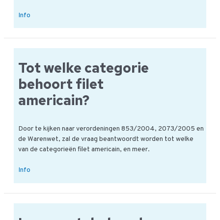
De
Info
uitgangspunten
van
de
vleeswaren
Tot welke categorie
CBL
code
behoort filet
americain?
Door te kijken naar verordeningen 853/2004, 2073/2005 en
de Warenwet, zal de vraag beantwoordt worden tot welke
van de categorieën filet americain, en meer.
Tot
Info
welke
categorie
behoort
filet