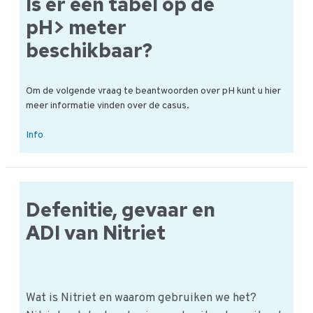
Is er een tabel op de
americain?
pH> meter
beschikbaar?
Om de volgende vraag te beantwoorden over pH kunt u hier
meer informatie vinden over de casus.
Is
Info
er
een
tabel
op
Defenitie, gevaar en
de
pH>
ADI van Nitriet
meter
beschikbaar?
Wat is Nitriet en waarom gebruiken we het?