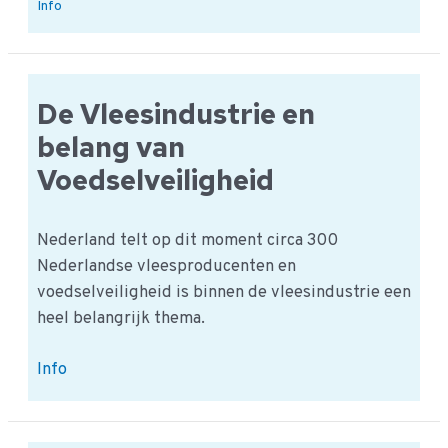
Wat
Info
is Listeria
en
hoe
voorkom
De Vleesindustrie en
je
besmetting?
belang van
Voedselveiligheid
Nederland telt op dit moment circa 300
Nederlandse vleesproducenten en
voedselveiligheid is binnen de vleesindustrie een
heel belangrijk thema.
De
Info
Vleesindustrie
en
belang