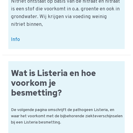
Nitriet ontstaat op basis van de nitraat en nitraat
is een stof die voorkomt in o.a. groente en ook in
grondwater. Wij krijgen via voeding weinig
nitriet binnen,
Defenitie,
Info
gevaar
en
ADI
van
Wat is Listeria en hoe
Nitriet
voorkom je
besmetting?
De volgende pagina omschrijft de pathogeen Listeria, en
waar het voorkomt met de bijbehorende ziekteverschijnselen
bij een Listeria besmetting.