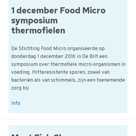
van
1 december Food Micro
Voedselveiligheid
symposium
thermofielen
De Stichting Food Micro organiseerde op
donderdag 1 december 2016 in De Bilt een
symposium over thermofiele micro-organismen in
voeding. Hitteresistente sporen, zowel van
bacteriën als van schimmels, zijn een toenemende
zorg bij
1
Info
december
Food
Micro
symposium