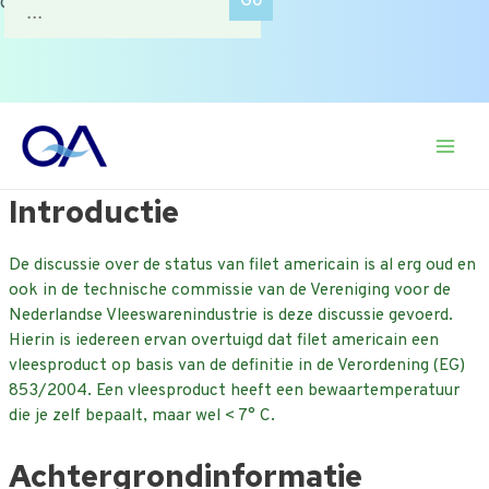
of zoek op onderwerp.
naar:
Ga
naar
Main
de
inhoud
Introductie
Men
De discussie over de status van filet americain is al erg oud en
ook in de technische commissie van de Vereniging voor de
Nederlandse Vleeswarenindustrie is deze discussie gevoerd.
Hierin is iedereen ervan overtuigd dat filet americain een
vleesproduct op basis van de definitie in de Verordening (EG)
853/2004. Een vleesproduct heeft een bewaartemperatuur
die je zelf bepaalt, maar wel < 7° C.
Achtergrondinformatie