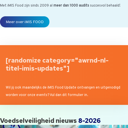
Met iMIS Food zijn sinds 2009 al
meer dan 1000 audits
succesvol behaald!
Meer over iMIS FOOD
[randomize category="awrnd-nl-
titel-imis-updates"]
Wil jij ook maandelijks de iMIS Food Update ontvangen en uitgenodigd
worden voor onze events? Vul dan dit formulier in.
Voedselveiligheid nieuws
8-2026