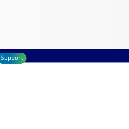
Support
m je