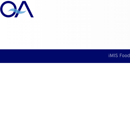
T +31 10 2004080
HOME
CONTACT
ENG
iMIS Food
Wat is Listeri
besmetting?
De volgende pagina omschrijft de pathogee