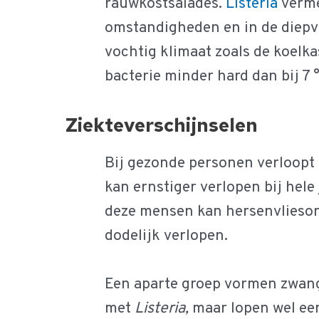
rauwkostsalades.
Listeria
verme
omstandigheden en in de diepvri
vochtig klimaat zoals de koelka
bacterie minder hard dan bij 7 
Ziekteverschijnselen
Bij gezonde personen verloopt 
kan ernstiger verlopen bij he
deze mensen kan hersenvliesonts
dodelijk verlopen.
Een aparte groep vormen zwange
met
Listeria,
maar lopen wel een