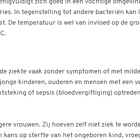
nigvuldigt zich goed in een vochtige omgeving
es. In tegenstelling tot andere bacteriën kan l
st. De temperatuur is wel van invloed op de groe
°C.
de ziekte vaak zonder symptomen of met milde 
le jonge kinderen, ouderen en mensen met een 
teking of sepsis (bloedvergiftiging) optreden.
re vrouwen. Zij hoeven zelf niet ziek te worde
 kans op sterfte van het ongeboren kind, vroe