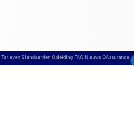
Tarieven
Standaarden
Opleiding
FAQ
Nieuws
QAssurance
a en hoe voorko
n