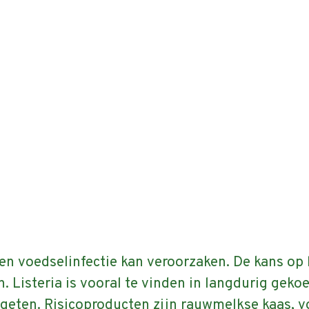
jk alle FAQ
of zoek op onderwerp.
 een voedselinfectie kan veroorzaken. De kans op
. Listeria is vooral te vinden in langdurig gek
geten. Risicoproducten zijn rauwmelkse kaas, v