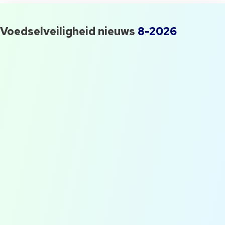
Voedselveiligheid nieuws
8-2026
QESH manager gezocht! Waar
moet je opletten?
Flog #1: Op bezoek bij Slow
Food Masters