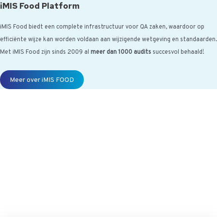
iMIS Food Platform
iMIS Food biedt een complete infrastructuur voor QA zaken, waardoor op
efficiënte wijze kan worden voldaan aan wijzigende wetgeving en standaarden.
Met iMIS Food zijn sinds 2009 al
meer dan 1000 audits
succesvol behaald!
Meer over iMIS FOOD
[randomize category="awrnd-nl-
titel-imis-updates"]
Wil jij ook maandelijks de iMIS Food Update ontvangen en uitgenodigd
worden voor onze events? Vul dan dit formulier in.