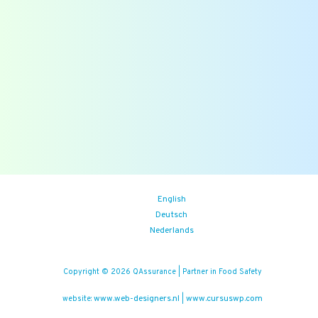
Veelgestelde vragen
Blogs
Zoek
Binnenkort
Zoom the Room:
14/08/2026
(iedere vrijdag)
Food Safety Compliance opleiding
Aankomende events
English
Deutsch
Nederlands
Copyright © 2026 QAssurance | Partner in Food Safety
www.web-designers.nl
www.cursuswp.com
website:
|