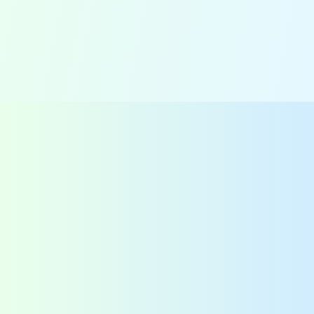
Voedselveiligheid projecten in
Afrika
Contact
QAssurance B.V.
Van Nelleweg 1 - Rotterdam
TABAK 3.10
+31-(0)10-2004080
info@qassurance.com
Bekijk ook
Downloads
Overzichten