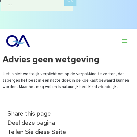
of zoek op onderwerp.
naar:
Ga
naar
Main
de
inhoud
Advies geen wetgeving
Men
Het is niet wettelijk verplicht om op de verpakking te zetten, dat
asperges het best in een natte doek in de koelkast bewaard kunnen
worden. Maar het mag wel en is natuurlijk heel klantvriendelijk.
Share this page
Deel deze pagina
Teilen Sie diese Seite