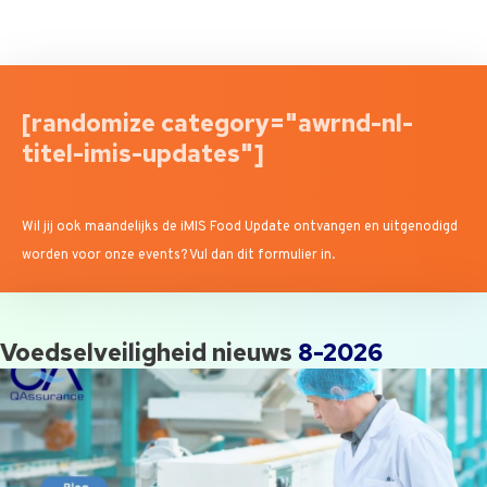
[randomize category="awrnd-nl-
titel-imis-updates"]
Wil jij ook maandelijks de iMIS Food Update ontvangen en uitgenodigd
worden voor onze events? Vul dan dit formulier in.
Voedselveiligheid nieuws
8-2026