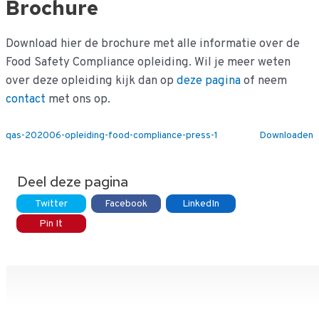
Ga
Brochure
naar
de
Download hier de brochure met alle informatie over de
inhoud
Food Safety Compliance opleiding. Wil je meer weten
over deze opleiding kijk dan op
deze pagina
of neem
contact
met ons op.
qas-202006-opleiding-food-compliance-press-1
Downloaden
Deel deze pagina
Twitter
Facebook
LinkedIn
Pin It