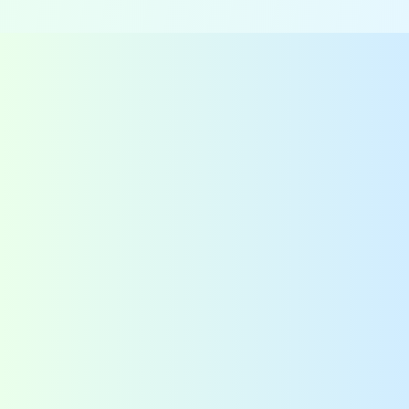
Contact
QAssurance B.V.
Van Nelleweg 1 - Rotterdam
TABAK 3.10
+31-(0)10-2004080
info@qassurance.com
Bekijk ook
Downloads
Overzichten
Veelgestelde vragen
Blogs
Zoek
Binnenkort