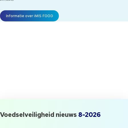
Informatie over iMIS FOOD
[randomize category="awrnd-nl-
titel-imis-updates"]
Wil jij ook maandelijks de iMIS Food Update ontvangen en uitgenodigd
worden voor onze events? Geef dan hier je gegevens door.
Voedselveiligheid nieuws
8-2026