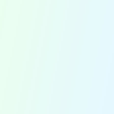
QESH manager gezocht! Waar
moet je opletten?
Flog #1: Op bezoek bij Slow
Food Masters
Voedselveiligheid projecten in
Afrika