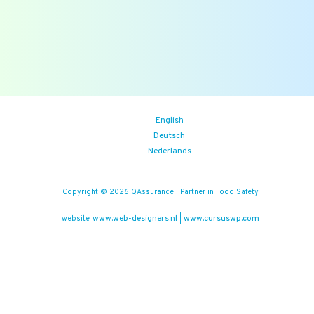
Zoom the Room:
14/08/2026
(iedere vrijdag)
Food Safety Compliance opleiding
Aankomende events
English
Deutsch
Nederlands
Copyright © 2026 QAssurance | Partner in Food Safety
www.web-designers.nl
www.cursuswp.com
website:
|