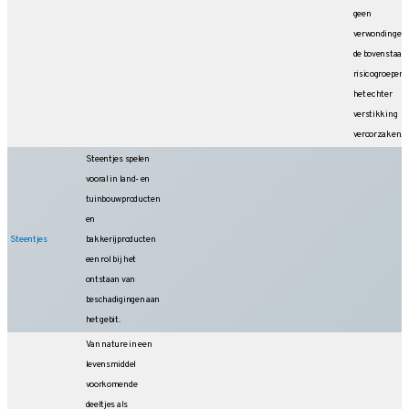
geen
verwondingen, 
de bovenstaan
risicogroepen 
het echter
verstikking
veroorzaken.
Steentjes spelen
vooral in land- en
tuin­bouwproducten
en
Steentjes
bakkerijproducten
een rol bij het
ontstaan van
beschadigingen aan
het gebit.
Van nature in een
levensmiddel
voorkomende
deeltjes als