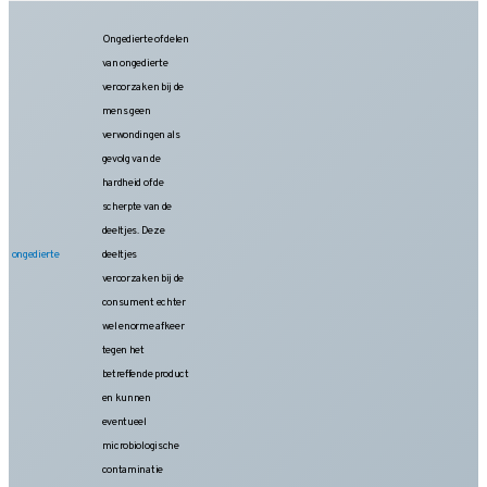
Ongedierte of delen
van ongedierte
veroorzaken bij de
mens geen
verwondingen als
gevolg van de
hardheid of de
scherpte van de
deeltjes. Deze
ongedierte
deeltjes
veroorzaken bij de
consument echter
wel enorme afkeer
tegen het
betreffende product
en kunnen
eventueel
microbiologische
contaminatie