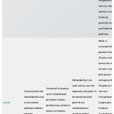
Dit geldt echte
niet voor men
met een visuel
handicap,
psychiatrische
psychogeriatr
patiënten.
Matig, in
uitzonderlijke
gevallen hoog.
Stukjes metaa
kleiner dan 6
vormen vrijwe
geen gevaar vo
Metaaldeeltjes zijn
volksgezondhe
vaak hard en over het
Dit geldt echte
Grondstof (vishaakje,
Contaminatie met
algemeen wat groter. In
niet voor
spuit, metaaldraad),
metaaldeeltjes kan
de meeste gevallen
risicogroepen 
personeel (nietjes,
metaal
in alle soorten
gaat het om
zuigelingen,
gereedschap, sieraden),
voedingsmiddelen
metaaldraad en
kinderen,
proces (schroeven,
optreden.
stukken metaal
psychiatrische