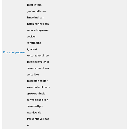
botsplinters,
graten, pitten en
harde bast van
noten kunnen ook
verwondingen aan
gebit en
verstikking
(graten)
Producteigendelen
veroorzaken. In de
meeste gevallen is
de consument van
dergelijke
producten echter
meer bedachtzaam
op de eventuele
aanwezigheid van
deze deeltjes,
waardoor de
frequentie vrij laag
is.