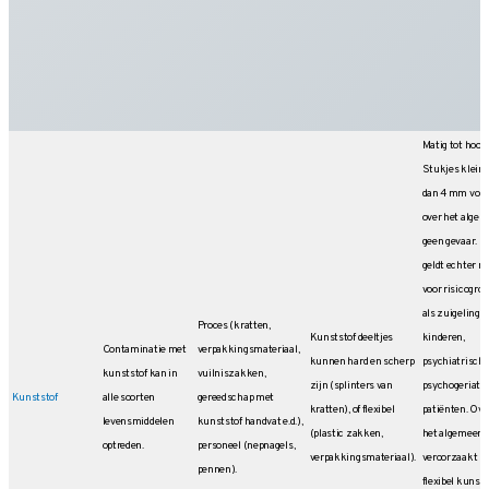
Matig tot hoog.
Stukjes kleine
dan 4 mm vor
over het alge
geen gevaar. Di
geldt echter ni
voor risicogro
als zuigelingen
Proces (kratten,
Kunststof deeltjes
kinderen,
Contaminatie met
verpakkingsmateriaal,
kunnen hard en scherp
psychiatrische
kunststof kan in
vuilniszakken,
zijn (splinters van
psychogeriatr
Kunststof
alle soorten
gereedschap met
kratten), of flexibel
patiënten. Ove
levensmiddelen
kunststof handvat e.d.),
(plastic zakken,
het algemeen
optreden.
personeel (nepnagels,
verpakkingsmateriaal).
veroorzaakt
pennen).
flexibel kunsts