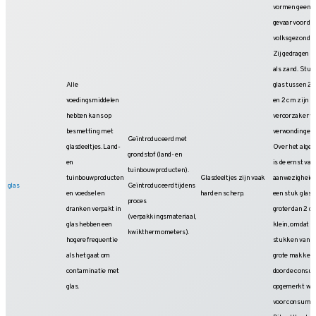
vormen geen
gevaar voor de
volksgezondhe
Zij gedragen z
als zand. Stuk
Alle
glas tussen 2
voedingsmiddelen
en 2 cm zijn
hebben kans op
veroorzaker v
besmetting met
verwondingen.
Geïntroduceerd met
glasdeeltjes. Land-
Over het alge
grondstof (land- en
en
is de ernst van
tuinbouwproducten).
tuinbouwproducten
Glasdeeltjes zijn vaak
aanwezigheid 
glas
Geïntroduceerd tijdens
en voedsel en
hard en scherp.
een stuk glas
proces
dranken verpakt in
groter dan 2 c
(verpakkingsmateriaal,
glas hebben een
klein, omdat
kwikthermometers).
hogere frequentie
stukken van d
als het gaat om
grote makkeli
contaminatie met
door de consu
glas.
opgemerkt wo
voor consumpt