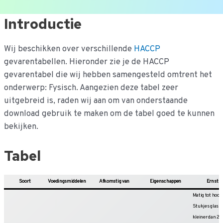
Ga
Introductie
naar
de
Wij beschikken over verschillende
HACCP
inhoud
gevarentabellen. Hieronder zie je de HACCP
gevarentabel die wij hebben samengesteld omtrent het
onderwerp: Fysisch. Aangezien deze tabel zeer
uitgebreid is, raden wij aan om van onderstaande
download gebruik te maken om de tabel goed te kunnen
bekijken.
Tabel
Soort
Voedingsmiddelen
Afkomstig van
Eigenschappen
Ernst
Matig tot hoog.
Stukjes glas
kleiner dan 2