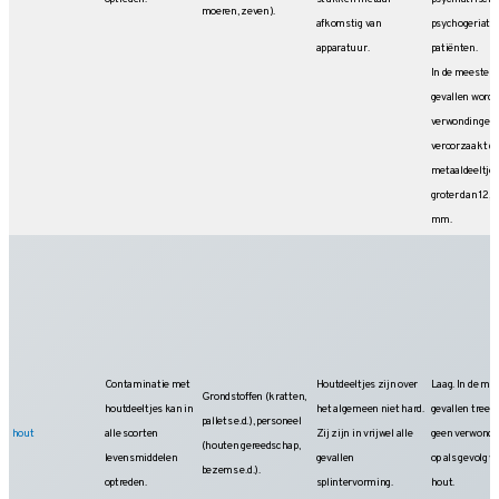
moeren, zeven).
afkomstig van
psychogeriatr
apparatuur.
patiënten.
In de meeste
gevallen word
verwondingen
veroorzaakt do
metaaldeeltje
groter dan 12,5
mm.
Contaminatie met
Houtdeeltjes zijn over
Laag. In de me
Grondstoffen (kratten,
houtdeeltjes kan in
het algemeen niet hard.
gevallen treed
pallets e.d.), personeel
hout
alle soorten
Zij zijn in vrijwel alle
geen verwondi
(houten gereedschap,
levensmiddelen
gevallen
op als gevolg v
bezems e.d.).
optreden.
splintervorming.
hout.