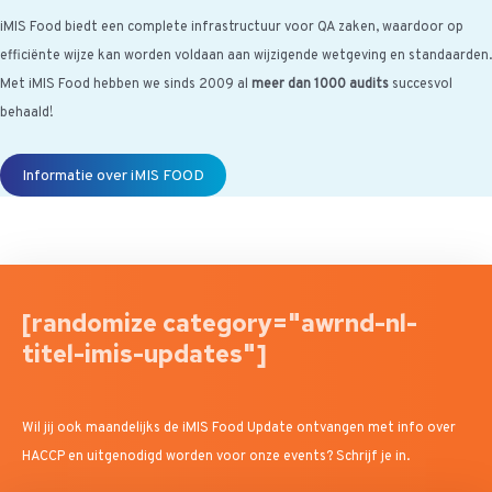
iMIS Food biedt een complete infrastructuur voor QA zaken, waardoor op
efficiënte wijze kan worden voldaan aan wijzigende wetgeving en standaarden.
Met iMIS Food hebben we sinds 2009 al
meer dan 1000 audits
succesvol
behaald!
Informatie over iMIS FOOD
[randomize category="awrnd-nl-
titel-imis-updates"]
Wil jij ook maandelijks de iMIS Food Update ontvangen met info over
HACCP en uitgenodigd worden voor onze events? Schrijf je in.