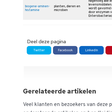
nagenoeg alle ei
levensmiddelen.
biogene-aminen-
planten, dieren en
wordt gevormd u
histamine
microben
door enzymen v
Enterobacteria
Deel deze pagina
Twitter
Facebook
LinkedIn
Gerelateerde artikelen
Veel klanten en bezoekers van deze 