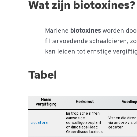
Wat zijn biotoxines?
Mariene
biotoxines
worden door
filtervoedende schaaldieren, z
kan leiden tot ernstige vergift
Tabel
Naam
Herkomst
Voeding
vergiftiging
Bij tropische riffen
aanwezige
Vissen die direc
ciquatera
eencellige zeeplant
via andere vis p
of dinoflagel-laat:
gegeten
Gaberdiscus toxicus