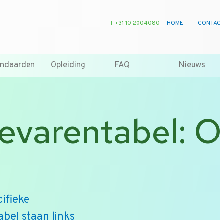
T +31 10 2004080
HOME
CONTA
andaarden
Opleiding
FAQ
Nieuws
varentabel: O
s
ifieke
bel staan links