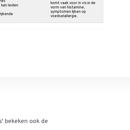
 het
komt vaak voor in vis in de
 kan leiden
vorm van histamine,
symptomen lijken op
wijkende
voedselallergie.
s' bekeken ook de