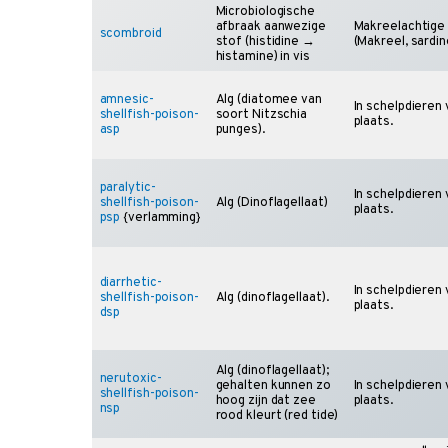
Microbiologische
afbraak aanwezige
Makreelachtige
scombroid
stof (histidine →
(Makreel, sardine
histamine) in vis
amnesic-
Alg (diatomee van
In schelpdieren 
shellfish-poison-
soort Nitzschia
plaats.
asp
punges).
paralytic-
In schelpdieren 
shellfish-poison-
Alg (Dinoflagellaat)
plaats.
psp
{verlamming}
diarrhetic-
In schelpdieren 
shellfish-poison-
Alg (dinoflagellaat).
plaats.
dsp
Alg (dinoflagellaat);
nerutoxic-
gehalten kunnen zo
In schelpdieren 
shellfish-poison-
hoog zijn dat zee
plaats.
nsp
rood kleurt (red tide)