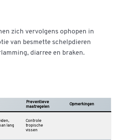
en zich vervolgens ophopen in
ptie van besmette schelpdieren
erlamming, diarree en braken.
Preventieve
Opmerkingen
maatregelen
iden,
Controle
kan lang
tropische
vissen