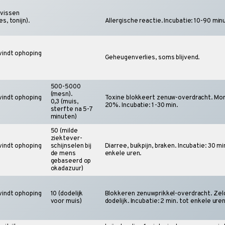
 vissen
s, tonijn).
Allergische reactie. Incubatie: 10-90 min
vindt ophoping
Geheugenverlies, soms blijvend.
500-5000
(mesn).
vindt ophoping
Toxine blokkeert zenuw-overdracht. Morta
0,3 (muis,
20%. Incubatie: 1-30 min.
sterfte na 5-7
minuten)
50 (milde
ziektever-
vindt ophoping
schijnselen bij
Diarree, buikpijn, braken. Incubatie: 30 mi
de mens
enkele uren.
gebaseerd op
okadazuur)
vindt ophoping
10 (dodelijk
Blokkeren zenuwprikkel-overdracht. Zel
voor muis)
dodelijk. Incubatie: 2 min. tot enkele ure