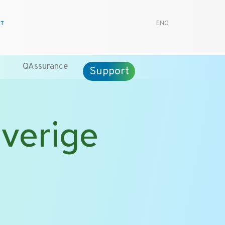
CT
ENG
QAssurance
Support
verige