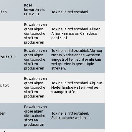
Koel
bewaren vis
uten.
Toxine is hittestabiel
(<10 o C).
Bewaken van
groei algen
Toxine is hittestabiel. Alleen
die toxische
Amerikaanse en Canadese
stoffen
oostkust
produceren
Bewaken van
Toxine is hittestabiel. Alg nog
groei algen
niet in Nederlandse wateren
liteit: 1-
die toxische
aangetroffen, echter alg kan
stoffen
wel groeien in gematigde
produceren
streken.
Bewaken van
groei algen
Toxine is hittestabiel. Alg is in
n. tot
die toxische
Nederlandse watern wel een
stoffen
s aangetroffen.
produceren
Bewaken van
groei algen
den
Toxine is hittestabiel.
die toxische
n
Subtropische wateren.
stoffen
produceren