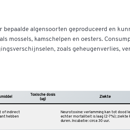
 bepaalde algensoorten geproduceerd en kunn
oals mossels, kamschelpen en oesters. Consum
igingsverschijnselen, zoals geheugenverlies, v
Toxische dosis
smiddel
Ziekte
(ug)
t of indirect
Neurotoxine: verlamming kan tot dood le
lant hebben
echter mortaliteit is laag (2-7%); ziekte 
duren. Incubatie: circa 30 uur.