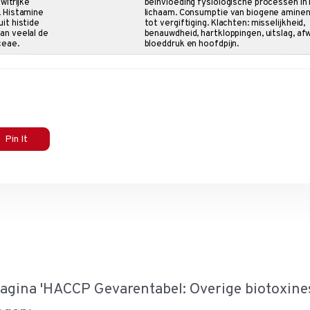
witrijke
beïnvloeding fysiologische processen in
 Histamine
lichaam. Consumptie van biogene aminen
it histide
tot vergiftiging. Klachten: misselijkheid,
an veelal de
benauwdheid, hartkloppingen, uitslag, af
ceae.
bloeddruk en hoofdpijn.
Pin It
pagina 'HACCP Gevarentabel: Overige biotoxine