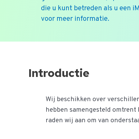
die u kunt betreden als u een iM
voor meer informatie.
Ga
naar
de
Introductie
inhoud
Wij beschikken over verschill
hebben samengesteld omtrent he
raden wij aan om van ondersta