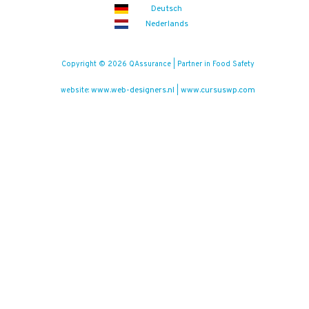
Deutsch
Nederlands
Copyright © 2026 QAssurance | Partner in Food Safety
www.web-designers.nl
www.cursuswp.com
website:
|