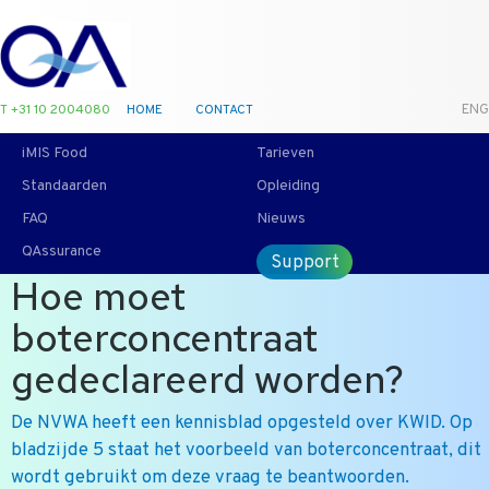
T +31 10 2004080
HOME
CONTACT
ENG
iMIS Food
Tarieven
Standaarden
Opleiding
FAQ
Nieuws
QAssurance
Support
Hoe moet
boterconcentraat
gedeclareerd worden?
De NVWA heeft een kennisblad opgesteld over KWID. Op
bladzijde 5 staat het voorbeeld van boterconcentraat, dit
wordt gebruikt om deze vraag te beantwoorden.