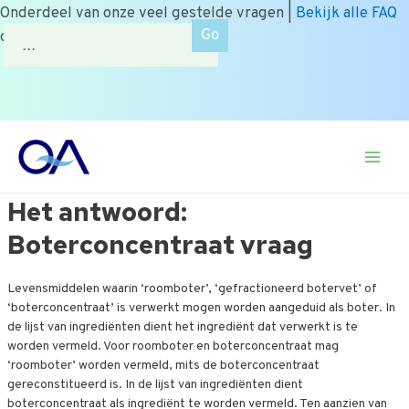
Onderdeel van onze veel gestelde vragen |
Bekijk alle FAQ
Zoek
of zoek op onderwerp.
naar:
Ga
naar
Main
de
inhoud
Het antwoor
d:
Men
Boterconcentraat vraag
Levensmiddelen waarin ‘roomboter’, ‘gefractioneerd botervet’ of
‘boterconcentraat’ is verwerkt mogen worden aangeduid als boter. In
de lijst van ingrediënten dient het ingrediënt dat verwerkt is te
worden vermeld. Voor roomboter en boterconcentraat mag
‘roomboter’ worden vermeld, mits de boterconcentraat
gereconstitueerd is. In de lijst van ingrediënten dient
boterconcentraat als ingrediënt te worden vermeld. Ten aanzien van