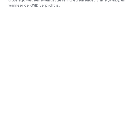
uitgelegd wat een kwantitatieve ingrediëntendeclaratie (KWID), en
wanneer de KWID verplicht is.