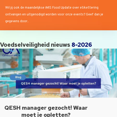
Wil jij ook de maandelijkse iMIS Food Update over etikettering
ontvangen en uitgenodigd worden voor onze events? Geef dan je
gegevens door.
Voedselveiligheid nieuws
8-2026
QESH manager gezocht! Waar
moet je opletten?