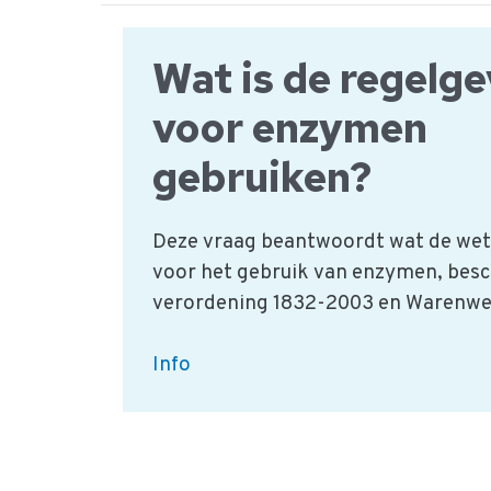
als
smaakstof?
Wat is de regelg
voor enzymen
gebruiken?
Deze vraag beantwoordt wat de wette
voor het gebruik van enzymen, besc
verordening 1832-2003 en Warenwet
Wat
Info
is
de
regelgeving
voor