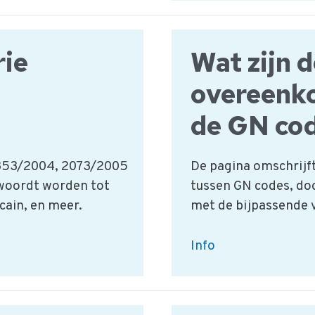
ascorbinezuur
gedeclareerd
worden?
rie
Wat zijn 
overeenk
de GN co
 853/2004, 2073/2005
De pagina omschrijf
twoordt worden tot
tussen GN codes, do
cain, en meer.
met de bijpassende 
Wat
Info
zijn
de
overeenkomsten