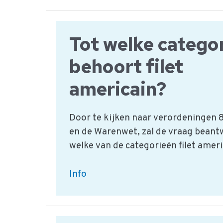
enzymen
gebruiken?
Tot welke catego
behoort filet
americain?
Door te kijken naar verordeningen
en de Warenwet, zal de vraag bean
welke van de categorieën filet ameri
Tot
Info
welke
categorie
behoort