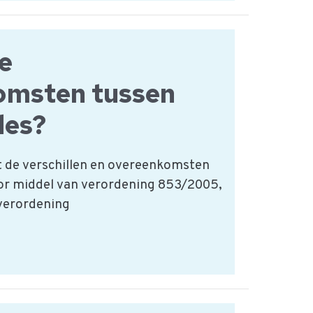
de
omsten tussen
des?
t de verschillen en overeenkomsten
or middel van verordening 853/2005,
verordening