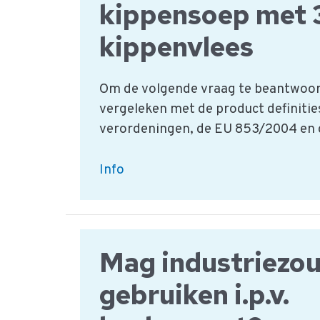
kippensoep met
kippenvlees
Om de volgende vraag te beantwoor
vergeleken met de product definitie
verordeningen, de EU 853/2004 en
Informatie
Info
over
kippensoep
met
3%
Mag industriezou
kippenvlees
gebruiken i.p.v.