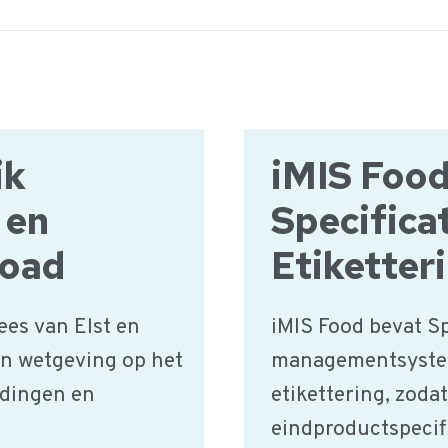
ik
iMIS Foo
 en
Specifica
load
Etiketter
ees van Elst en
iMIS Food bevat S
an wetgeving op het
managementsysteem
idingen en
etikettering, zodat
eindproductspecifi