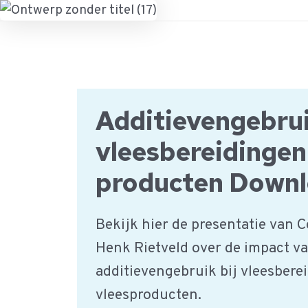
Ga
naar
de
inhoud
Additievengebru
vleesbereidingen
producten Down
Bekijk hier de presentatie van C
Henk Rietveld over de impact v
additievengebruik bij vleesbere
vleesproducten.