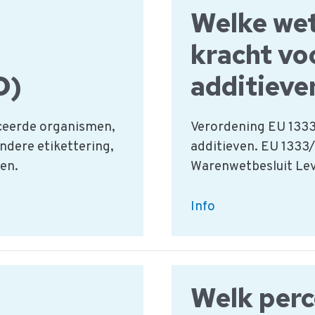
tussen
Welke wet
de
kracht vo
GN
codes?
O)
additieve
ceerde organismen,
Verordening EU 1333
ndere etikettering,
additieven. EU 1333/
en.
Warenwetbesluit Lev
Welke
Info
wetgeving
is
van
kracht
Welk perc
voor