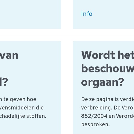
iMIS
Info
Food
SpecCheck:
Specificaties
 van
Wordt het
en
Etikettering
beschouwd
d?
orgaan?
n te geven hoe
De ze pagina is verd
levensmiddelen die
verbreiding. De Ver
hadelijke stoffen.
852/2004 en Verord
besproken.