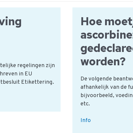
vermelding
van
eving
Hoe moet
ingrediënten
ascorbine
gedeclare
worden?
lijke regelingen zijn
hreven in EU
De volgende beantwo
besluit Etikettering.
afhankelijk van de f
bijvoorbeeld, voedin
etc.
Hoe
Info
moet/kan