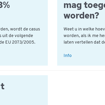
 3%
mag toeg
additieven?
worden?
den, wordt de casus
Weet u in welke hoe
s uit de volgende
worden, als ik me h
 de EU 2073/2005.
laten vertellen dat 
Welk
Info
percentage
lactaat
mag
toegevoegd
t
worden?