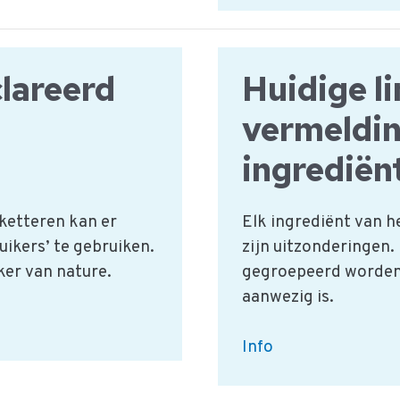
in
bevroren
vis
lareerd
Huidige l
toegevoegd
vermeldin
worden?
ingrediën
iketteren kan er
Elk ingrediënt van 
ikers’ te gebruiken.
zijn uitzonderingen
ker van nature.
gegroepeerd worden
aanwezig is.
Huidige
Info
limiet
voor