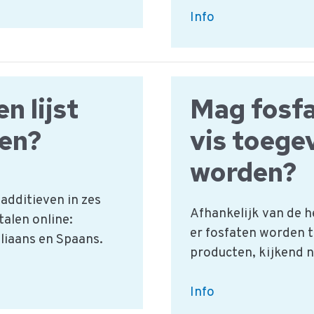
Wordt
Info
het
middenrif
beschouwd
als
n lijst
Mag fosfa
een
len?
vis toege
orgaan?
worden?
additieven in zes
Afhankelijk van de 
talen online:
er fosfaten worden t
aliaans en Spaans.
producten, kijkend n
Mag
Info
fosfaat