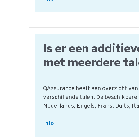
is
onderdeel
van
term
de
Is er een additieve
Voedselveiligheid?
met meerdere ta
QAssurance heeft een overzicht van 
verschillende talen. De beschikbare 
Nederlands, Engels, Frans, Duits, It
Is
Info
er