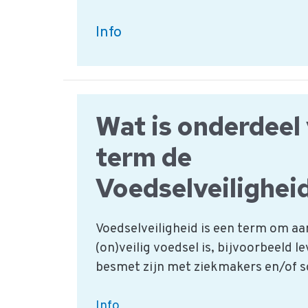
Additievengebruik
Info
vleesbereidingen
en
producten
Wat is onderdeel
Download
term de
Voedselveilighei
Voedselveiligheid is een term om aa
(on)veilig voedsel is, bijvoorbeeld 
besmet zijn met ziekmakers en/of sc
Wat
Info