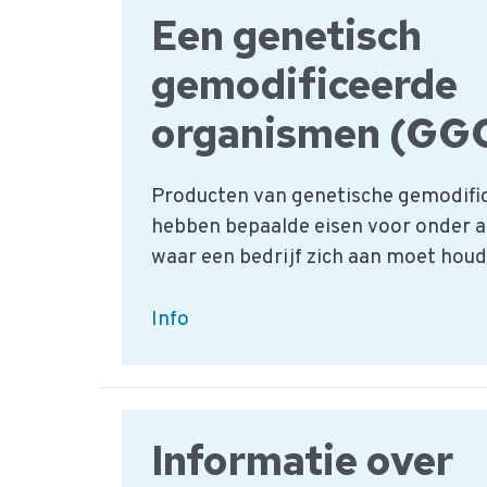
filet
Een genetisch
americain?
gemodificeerde
organismen (GG
Producten van genetische gemodifi
hebben bepaalde eisen voor onder a
waar een bedrijf zich aan moet houd
Een
Info
genetisch
gemodificeerde
organismen
(GGO)
Informatie over