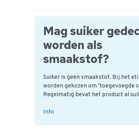
een
additieven
lijst
Mag suiker gedec
met
meerdere
worden als
talen?
smaakstof?
Suiker is geen smaakstof. Bij het et
worden gekozen om ’toegevoegde su
Regelmatig bevat het product al sui
Mag
Info
suiker
gedeclareerd
worden