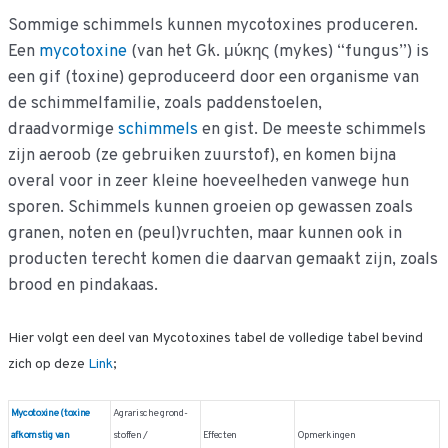
Sommige schimmels kunnen mycotoxines produceren.
Een
mycotoxine
(van het Gk. μύκης (mykes) “fungus”) is
een gif (toxine) geproduceerd door een organisme van
de schimmelfamilie, zoals paddenstoelen,
draadvormige
schimmels
en gist. De meeste schimmels
zijn aeroob (ze gebruiken zuurstof), en komen bijna
overal voor in zeer kleine hoeveelheden vanwege hun
sporen. Schimmels kunnen groeien op gewassen zoals
granen, noten en (peul)vruchten, maar kunnen ook in
producten terecht komen die daarvan gemaakt zijn, zoals
brood en pindakaas.
Hier volgt een deel van Mycotoxines tabel de volledige tabel bevind
zich op deze
Link
;
Mycotoxine (toxine
Agrarische grond-
afkomstig van
stoffen /
Effecten
Opmerkingen