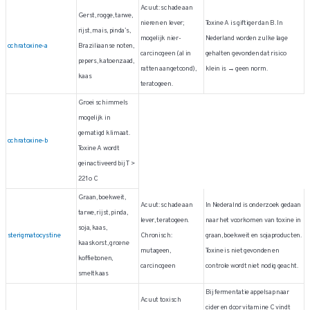
Acuut: schade aan
Gerst, rogge, tarwe,
nieren en lever;
Toxine A is giftiger dan B. In
rijst, mais, pinda’s,
mogelijk nier-
Nederland worden zulke lage
ochratoxine-a
Braziliaanse noten,
carcinogeen (al in
gehalten gevonden dat risico
pepers, katoenzaad,
ratten aangetoond),
klein is → geen norm.
kaas
teratogeen.
Groei schimmels
mogelijk in
gematigd klimaat.
ochratoxine-b
Toxine A wordt
geinactiveerd bij T >
221 o C
Graan, boekweit,
Acuut: schade aan
In Nederalnd is onderzoek gedaan
tarwe, rijst, pinda,
lever, teratogeen.
naar het voorkomen van toxine in
soja, kaas,
sterigmatocystine
Chronisch:
graan, boekweit en sojaproducten.
kaaskorst, groene
mutageen,
Toxine is niet gevonden en
koffiebonen,
carcinogeen
controle wordt niet nodig geacht.
smeltkaas
Bij fermentatie appelsap naar
Acuut toxisch
cider en door vitamine C vindt