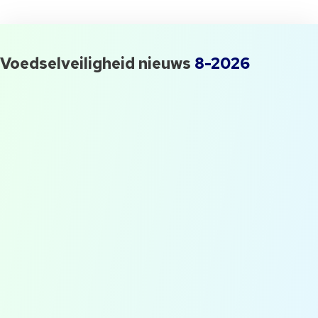
HACCP en uitgenodigd worden voor onze events? Schrijf je in.
Voedselveiligheid nieuws
8-2026
QESH manager gezocht! Waar
moet je opletten?
Flog #1: Op bezoek bij Slow
Food Masters