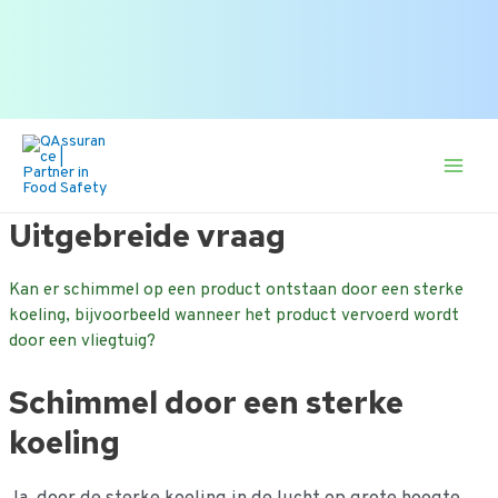
Zoek
of zoek op onderwerp.
naar:
Ga
naar
de
Main
inhoud
Men
Uitgebreide vraag
Kan er schimmel op een product ontstaan door een sterke
koeling, bijvoorbeeld wanneer het product vervoerd wordt
door een vliegtuig?
Schimmel door een sterke
koeling