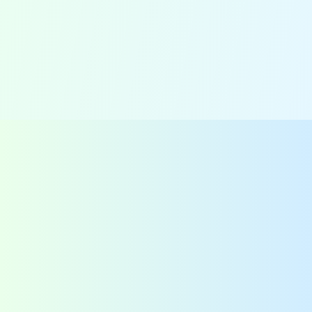
Voedselveiligheid projecten in
Afrika
Contact
QAssurance B.V.
Van Nelleweg 1 - Rotterdam
TABAK 3.10
+31-(0)10-2004080
info@qassurance.com
Bekijk ook
Downloads