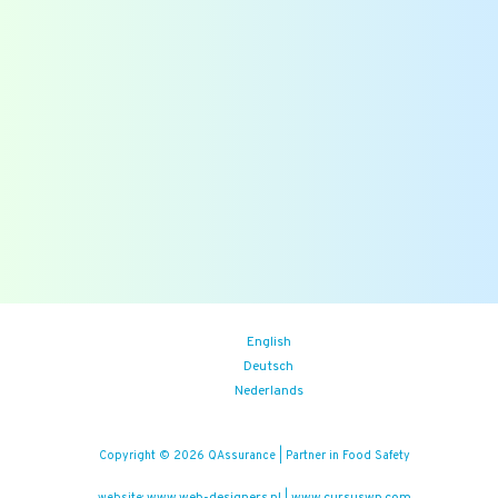
Overzichten
Veelgestelde vragen
Blogs
Zoek
Binnenkort
Zoom the Room:
14/08/2026
(iedere vrijdag)
Food Safety Compliance opleiding
Aankomende events
English
Deutsch
Nederlands
Copyright © 2026 QAssurance | Partner in Food Safety