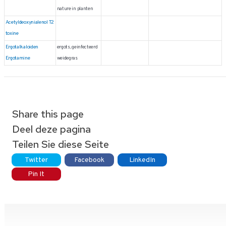
nature in planten
Acetyldeoxynialenol T2
toxine
Ergotalkaloiden
ergots, geinfecteerd
Ergotamine
weidegras
Share this page
Deel deze pagina
Teilen Sie diese Seite
Twitter
Facebook
LinkedIn
Pin It