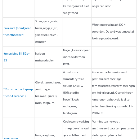
Carcinogeniteit niet
op granen voor.
aangetoond
Tarwe, gerst, mais,
Wordt meestal naast DON
nivalenol (hoofdgroep
haver, rogge, rijst,
gevonden. Op veld wordt meestal
trichothecenen)
graanvlokken en -
toxine geproduceerd.
zemelen
Mogelijk carcinogeen
fumonisine B1, B2 en
Mais en
voor slokdarm en
B3
maisproducten
lever.
Acuut toxisch:
Groei van schimmels wordt
alimentary toxic
gestimuleerd door lage
Gierst, tarwe, haver,
aleukia (ATA) →
temperaturen, vooral wisselingen
T 2 -toxine (hoofdgroep:
gerst, rogge,
80% sterfte.
om het vriespunt. Overwinteren
tricho-thecenen)
boekweit, pinda’s,
Mogelijk ook
van granen op het veld is af te
mais, sorghum.
mutageen,
raden. Inactivering toxine bij T >
teratogeen.
200 o C.
Oestrogene werking
Vorming toxine wordt
→ negatieve invloed
gestimuleerd door temperaturen
Mais, sorghum,
op vruchtbaarheid.
die langere tijd nabij het
zearalenon