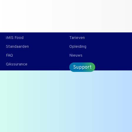
T +31 10 2004080
HOME
CONTACT
ENG
iMIS Food
Tarieven
Standaarden
Opleiding
FAQ
Nieuws
QAssurance
Support
Kan schimmel ontstaan in
een sterke koeling?
Het antwoord is Ja, door een sterke koeling op een hoge
hoogte kan er schimmel ontstaan,
levensmiddelenproducten, mogelijk door condens
bevroren op hoogte.
Onderdeel van onze veel gestelde vragen |
Bekijk alle FAQ