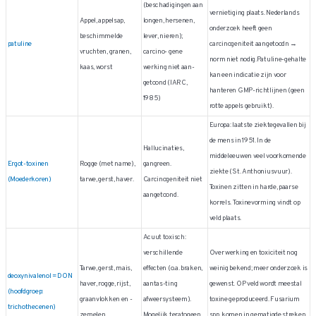
(beschadigingen aan
vernietiging plaats. Nederlands
Appel, appelsap,
longen, hersenen,
onderzoek heeft geen
beschimmelde
lever, nieren);
patuline
carcinogeniteit aangetoodn →
vruchten, granen,
carcino- gene
norm niet nodig.Patuline-gehalte
kaas, worst
werking niet aan-
kan een indicatie zijn voor
getoond (IARC,
hanteren GMP-richtlijnen (geen
1985)
rotte appels gebruikt).
Europa: laatste ziektegevallen bij
de mens in 1951. In de
Hallucinaties,
middeleeuwen veel voorkomende
Ergot-toxinen
Rogge (met name),
gangreen.
ziekte (St. Anthoniusvuur).
(Moederkoren)
tarwe, gerst, haver.
Carcinogeniteit niet
Toxinen zitten in harde, paarse
aangetoond.
korrels. Toxinevorming vindt op
veld plaats.
Acuut toxisch:
verschillende
Over werking en toxiciteit nog
Tarwe, gerst, mais,
effecten (o.a. braken,
weinig bekend; meer onderzoek is
deoxynivalenol = DON
haver, rogge, rijst,
aantas-ting
gewenst. OP veld wordt meestal
(hoofdgroep:
graanvlokken en -
afweersysteem).
toxine geproduceerd. Fusarium
trichothecenen)
zemelen
Mogelijk teratogeen.
spp. komen in gematigde streken