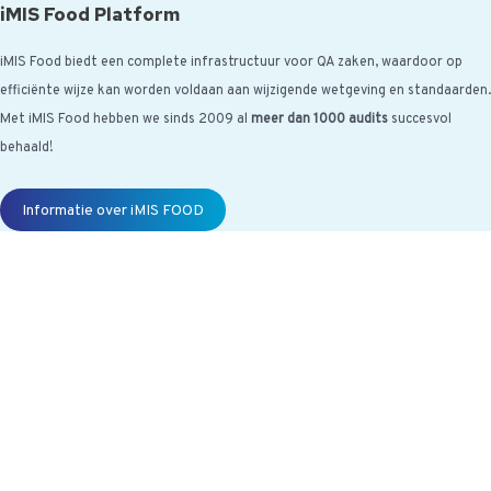
iMIS Food Platform
iMIS Food biedt een complete infrastructuur voor QA zaken, waardoor op
efficiënte wijze kan worden voldaan aan wijzigende wetgeving en standaarden.
Met iMIS Food hebben we sinds 2009 al
meer dan 1000 audits
succesvol
behaald!
Informatie over iMIS FOOD
[randomize category="awrnd-nl-
titel-imis-updates"]
Wil jij ook maandelijks de iMIS Food Update ontvangen met info over