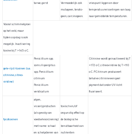
tarwe, gerst
Vermoedelijk ook
vriespunt liggen en door
mutageen, terato-
temperatuurwisselingen van laag
geen, carcinogeen.
naar gemiddelde temperaturen.
Vooral schimmelgroei
op het veld, maar
tijdens opslag is ook
mogelijk. Inactivering
toxine bij T > 165 o C.
Penicillium spp.
Citrinine wordt geinactiveerd bij T
soms Aspergillus
> 172 o C; citreoviridine bij T > 110
gele-rijst-toxinen (o.a.
spp. Penicillium
o C. P.Citrinum produceert
citrinine, citreo-
citrinum
behalve citrinine een geel
viridine)
Penicillium
pigment dat onder UV-licht
veridicatum
fluoriseert.
algen,
visserijproducten
toxisch en/of
(als gevolg van
ongunstig effect op
fycotoxinen
voedselvoorziening)
de biologische
met name: schaal
benutbaarheid van
en schelpdieren van
nutrienten