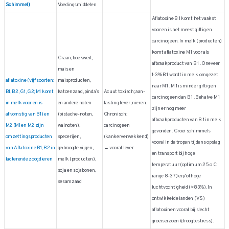
Schimmel)
Voedingsmiddelen
Aflatoxine B 1 komt het vaakst
voor en is het meest giftig en
carcinogeen. In melk (producten)
komt aflatoxine M 1 voor als
Graan, boekweit,
afbraakproduct van B 1 . Oneveer
mais en
1-3% B 1 wordt in melk omgezet
aflatoxine (vijf soorten:
maisproducten,
naar M 1 . M 1 is minder giftig en
B1, B2, G1, G2; M1 komt
katoenzaad, pinda’s
Acuut toxisch; aan-
carcinogeen dan B 1 . Behalve M 1
in melk voor en is
en andere noten
tasting lever, nieren.
zijn er nog meer
afkomstig van B1) en
(pistache-noten,
Chronisch:
afbraakproducten van B 1 in melk
M2 (M1 en M2 zijn
walnoten),
carcinogeen
gevonden. Groei schimmels
omzettingsproducten
specerijen,
(kankerverwekkend)
vooral in de tropen tijdens opslag
van Aflatoxine B1, B2 in
gedroogde vijgen,
→ vooral lever.
en transport bij hoge
lacterende zoogdieren
melk (producten),
temperatuur (optimum 25 o C:
soja en sojabonen,
range 8-37) en/of hoge
sesamzaad
luchtvochtigheid (>83%). In
ontwikkelde landen (VS)
aflatoxinen vooral bij slecht
groeiseizoen (droogtestress).