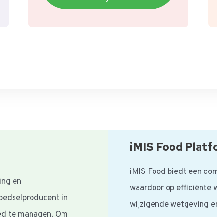
iMIS Food Platf
iMIS Food biedt een com
ring en
waardoor op efficiënte 
voedselproducent in
wijzigende wetgeving en
oed te managen. Om