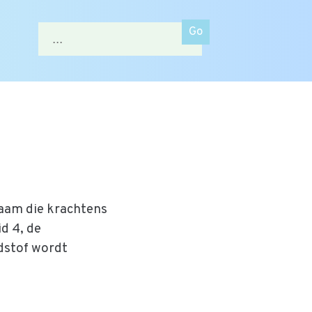
Zoek
naar:
naam die krachtens
id 4, de
dstof wordt