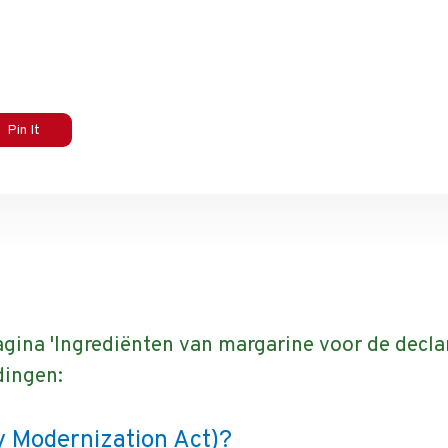
Pin It
gina 'Ingrediënten van margarine voor de declar
dingen:
y Modernization Act)?