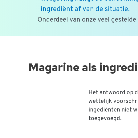
ingrediënt af van de situatie.
Onderdeel van onze veel gestelde
Ga
naar
de
Magarine als ingred
inhoud
Het antwoord op de
wettelijk voorschri
ingediënten niet 
toegevoegd.