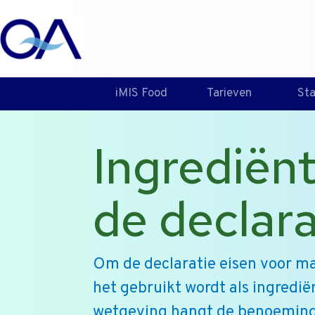
iMIS Food
Tarieven
St
Ingrediën
de declara
Om de declaratie eisen voor m
het gebruikt wordt als ingredië
wetgeving hangt de benoeming