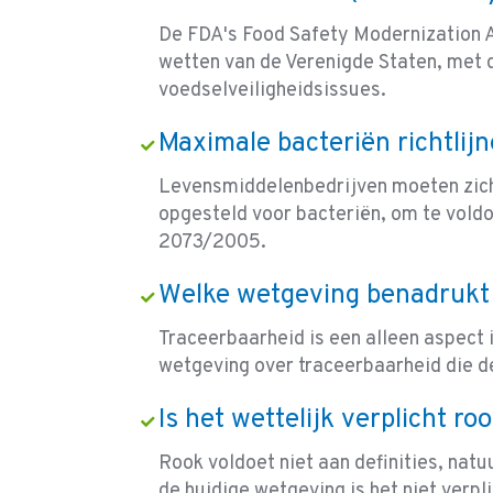
De FDA's Food Safety Modernization A
wetten van de Verenigde Staten, met 
voedselveiligheidsissues.
Maximale bacteriën richtlij
Levensmiddelenbedrijven moeten zich
opgesteld voor bacteriën, om te vold
2073/2005.
Welke wetgeving benadrukt 
Traceerbaarheid is een alleen aspect 
wetgeving over traceerbaarheid die de
Is het wettelijk verplicht r
Rook voldoet niet aan definities, nat
de huidige wetgeving is het niet verpl