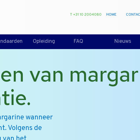
T +31 10 2004080
HOME
CONTA
andaarden
Opleiding
FAQ
Nieuws
ten van margar
tie.
argarine wanneer
nt. Volgens de
 van het