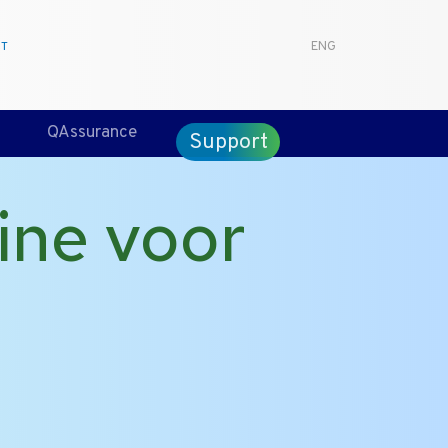
CT
ENG
QAssurance
Support
ine voor