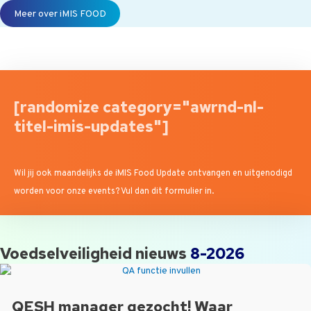
Meer over iMIS FOOD
[randomize category="awrnd-nl-
titel-imis-updates"]
Wil jij ook maandelijks de iMIS Food Update ontvangen en uitgenodigd
worden voor onze events? Vul dan dit formulier in.
Voedselveiligheid nieuws
8-2026
QESH manager gezocht! Waar