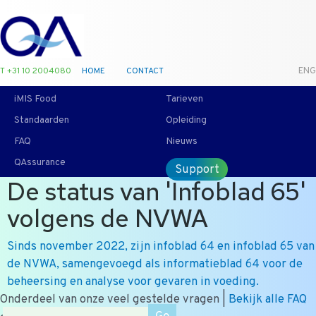
T +31 10 2004080
HOME
CONTACT
ENG
iMIS Food
Tarieven
Standaarden
Opleiding
FAQ
Nieuws
QAssurance
Support
De status van 'Infoblad 65'
volgens de NVWA
Sinds november 2022, zijn infoblad 64 en infoblad 65 van
de NVWA, samengevoegd als informatieblad 64 voor de
beheersing en analyse voor gevaren in voeding.
Onderdeel van onze veel gestelde vragen |
Bekijk alle FAQ
Zoek