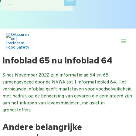
of zoek op onderwerp.
naar:
Ga
naar
de
Main
inhoud
Men
Infoblad 65 nu Infoblad 64
Sinds November 2022 zijn informatielad 64 en 65
samengevoegd door de NVWA tot 1 informatieblad 64. Het
vernieuwde infoblad geeft maatstaven voor voedselveiligheid,
met nadruk op de beheersing van gevaren die gerelateerd zijn
aan het inkopen van levensmiddelen, inclusief in
grondstoffen.
Andere belangrijke