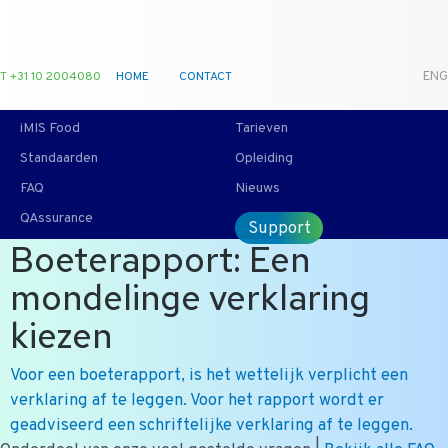
T +31 10 2004080
HOME
CONTACT
ENG
iMIS Food
Tarieven
Standaarden
Opleiding
FAQ
Nieuws
QAssurance
Support
Boeterapport: Een
mondelinge verklaring
kiezen
Voor een boeterapport, is het wettelijk verplicht een
verklaring af te leggen. Voor het rapport wordt er
geadviseerd een schriftelijke verklaring af te leggen.