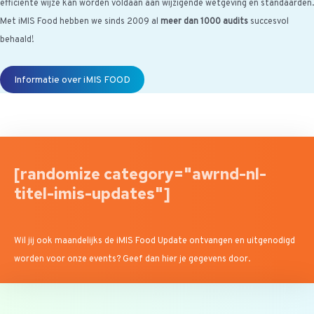
efficiënte wijze kan worden voldaan aan wijzigende wetgeving en standaarden.
Met iMIS Food hebben we sinds 2009 al
meer dan 1000 audits
succesvol
behaald!
Informatie over iMIS FOOD
[randomize category="awrnd-nl-
titel-imis-updates"]
Wil jij ook maandelijks de iMIS Food Update ontvangen en uitgenodigd
worden voor onze events? Geef dan hier je gegevens door.