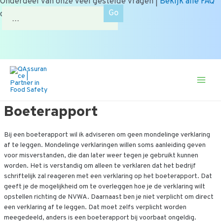
Onderdeel van onze veel gestelde vragen |
Bekijk alle FAQ
Zoek
of zoek op onderwerp.
naar:
Ga
naar
de
Main
inhoud
Men
Boeterapport
Bij een boeterapport wil ik adviseren om geen mondelinge verklaring
af te leggen. Mondelinge verklaringen willen soms aanleiding geven
voor misverstanden, die dan later weer tegen je gebruikt kunnen
worden. Het is verstandig om alleen te verklaren dat het bedrijf
schriftelijk zal reageren met een verklaring op het boeterapport. Dat
geeft je de mogelijkheid om te overleggen hoe je de verklaring wilt
opstellen richting de NVWA. Daarnaast ben je niet verplicht om direct
een verklaring af te leggen. Dat moet zelfs verplicht worden
meegedeeld, anders is een boeterapport bij voorbaat ongeldig.