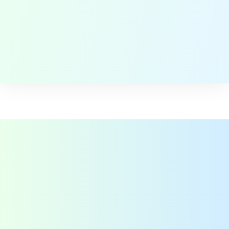
Voedselveiligheid projecten in
Afrika
Contact
QAssurance B.V.
Van Nelleweg 1 - Rotterdam
TABAK 3.10
+31-(0)10-2004080
info@qassurance.com
Bekijk ook