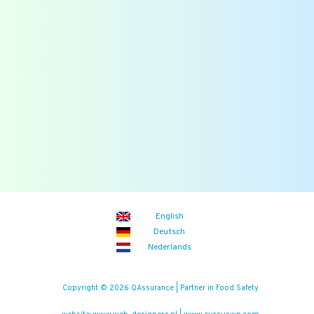
Downloads
Overzichten
Veelgestelde vragen
Blogs
Zoek
Binnenkort
Zoom the Room:
21/08/2026
(iedere vrijdag)
Food Safety Compliance opleiding
Aankomende events
English
Deutsch
Nederlands
Copyright © 2026 QAssurance | Partner in Food Safety