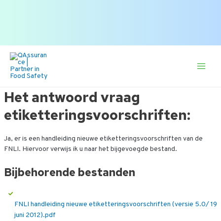
Bekijk alle FAQ
of zoek op onderwerp.
naar:
Ga
naar
de
Main
inhoud
Men
Het antwoord vraag
etiketteringsvoorschriften:
Ja, er is een handleiding nieuwe etiketteringsvoorschriften van de
FNLI. Hiervoor verwijs ik u naar het bijgevoegde bestand.
Bijbehorende bestanden
FNLI handleiding nieuwe etiketteringsvoorschriften (versie 5.0/ 19
juni 2012).pdf