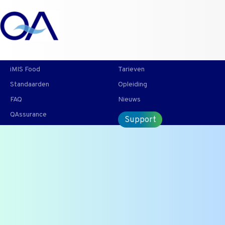
T +31 10 2004080
HOME
CONTACT
ENG
iMIS Food
Tarieven
Standaarden
Opleiding
FAQ
Nieuws
QAssurance
Support
Handleiding nieuwe
etiketteringsvoorschriften
De te downloaden pdf van de FNLI over de ''nieuwe
etiketteringsvoorschriften'', is alleen bedoeld voor
klanten en toegankelijk voor de klanten van QAssurance.
Onderdeel van onze veel gestelde vragen |
Zoek