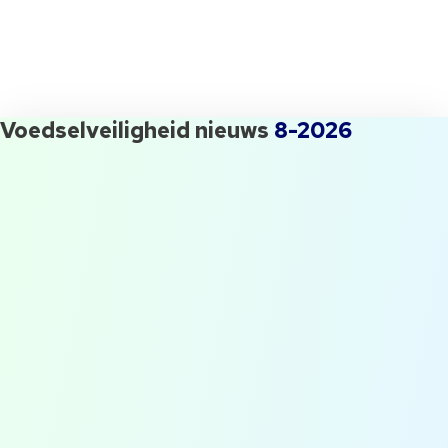
[randomize category="awrnd-nl-titel-
imis-updates"]
Wil jij ook de maandelijkse iMIS Food Update over etikettering ontvangen en
uitgenodigd worden voor onze events? Geef dan je gegevens door.
Voedselveiligheid nieuws
8-2026
QESH manager gezocht! Waar
moet je opletten?
Flog #1: Op bezoek bij Slow
Food Masters