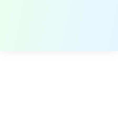
Voedselveiligheid projecten in
Afrika
Contact
QAssurance B.V.
Van Nelleweg 1 - Rotterdam
TABAK 3.10
+31-(0)10-2004080
info@qassurance.com