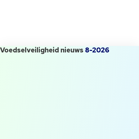
[randomize category="awrnd-nl-titel-
imis-updates"]
Wil jij ook maandelijks de iMIS Food Update ontvangen en uitgenodigd worden
voor onze events? Vul dan dit formulier in.
Voedselveiligheid nieuws
8-2026
QESH manager gezocht! Waar
moet je opletten?
Flog #1: Op bezoek bij Slow
Food Masters