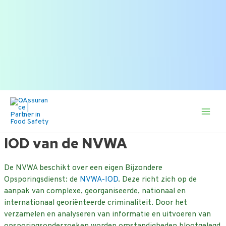
Onderdeel van onze veel gestelde vragen |
Bekijk alle FAQ
of zoek op onderwerp.
Zoek
naar:
Ga
naar
de
Main
inhoud
Men
IOD van de NVWA
De NVWA beschikt over een eigen Bijzondere
Opsporingsdienst: de
NVWA-IOD
. Deze richt zich op de
aanpak van complexe, georganiseerde, nationaal en
internationaal georiënteerde criminaliteit. Door het
verzamelen en analyseren van informatie en uitvoeren van
opsporingsonderzoeken worden omstandigheden blootgelegd