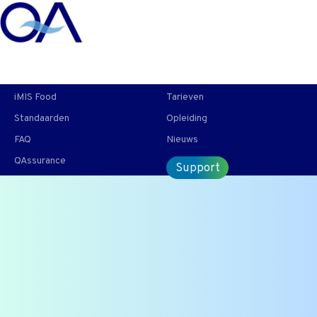
T +31 10 2004080
HOME
CONTACT
ENG
iMIS Food
Tarieven
Standaarden
Opleiding
FAQ
Nieuws
QAssurance
Support
De NVWA Inlichtingen- en
Opsporingsdienst, OID
De Bijzondere Opsporingsdienst van de NVWA of de
NVWA-IOD, richt zich op de aanpak van (inter)nationale
complexe, georganiseerde, georiënteerde criminaliteit.