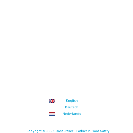
Bekijk ook
Downloads
Overzichten
Veelgestelde vragen
Blogs
Zoek
Binnenkort
Zoom the Room:
14/08/2026
(iedere vrijdag)
Food Safety Compliance opleiding
Aankomende events
English
Deutsch
Nederlands
Copyright © 2026 QAssurance | Partner in Food Safety