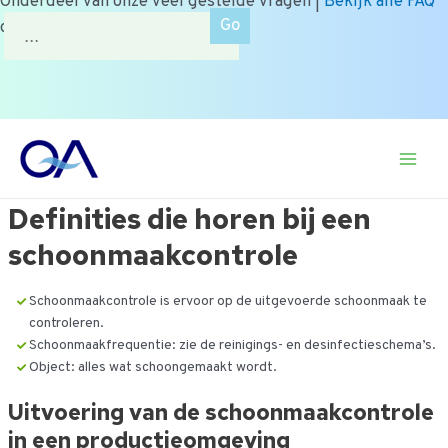
Onderdeel van onze veel gestelde vragen |
Bekijk alle FAQ
Zoek
of zoek op onderwerp.
naar:
Ga
naar
Main
de
inhoud
Definities die horen bij een
Men
schoonmaakcontrole
Schoonmaakcontrole is ervoor op de uitgevoerde schoonmaak te
controleren.
Schoonmaakfrequentie: zie de reinigings- en desinfectieschema’s.
Object: alles wat schoongemaakt wordt.
Uitvoering van de schoonmaakcontrole
in een productieomgeving