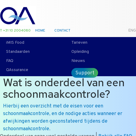
T +31 10 2004080
HOME
CONTACT
ENG
iMIS Food
Tarieven
Standaarden
Opleiding
FAQ
Nieuws
QAssurance
Support
Wat is onderdeel van een
schoonmaakcontrole?
Hierbij een overzicht met de eisen voor een
schoonmaakcontrole, en de nodige acties wanneer er
afwijkingen worden geconstateerd tijdens de
schoonmaakcontrole.