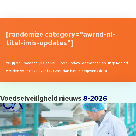
[randomize category="awrnd-nl-
titel-imis-updates"]
Wil jij ook maandelijks de iMIS Food Update ontvangen en uitgenodigd
worden voor onze events? Geef dan hier je gegevens door.
Voedselveiligheid nieuws
8-2026