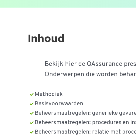
Ga
naar
de
Inhoud
inhoud
Bekijk hier de QAssurance pres
Onderwerpen die worden behand
Methodiek
Basisvoorwaarden
Beheersmaatregelen: generieke gevar
Beheersmaatregelen: procedures en ins
Beheersmaatregelen: relatie met proc