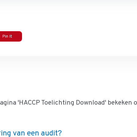
Pin It
pagina 'HACCP Toelichting Download' bekeken 
ring van een audit?