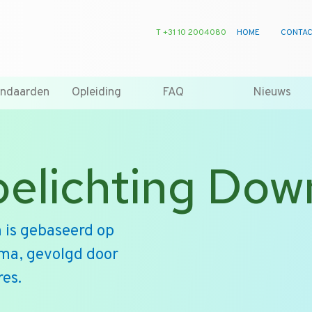
T +31 10 2004080
HOME
CONTA
andaarden
Opleiding
FAQ
Nieuws
elichting Dow
n is gebaseerd op
ma, gevolgd door
es.