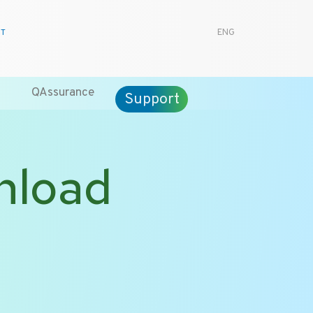
CT
ENG
QAssurance
Support
nload