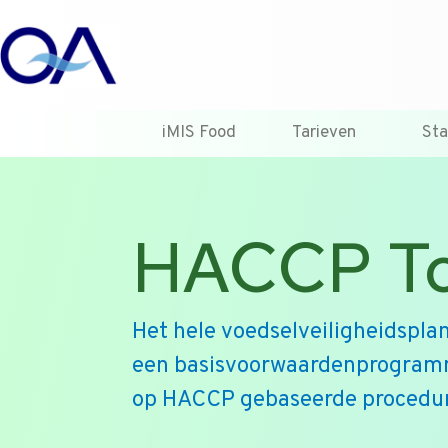
iMIS Food
Tarieven
St
HACCP To
Het hele voedselveiligheidspla
een basisvoorwaardenprogram
op HACCP gebaseerde procedur