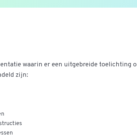
entatie waarin er een uitgebreide toelichting 
eld zijn:
en
tructies
essen