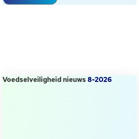
[randomize category="awrnd-nl-titel-
imis-updates"]
Wil jij ook maandelijks de iMIS Food Update ontvangen en uitgenodigd
worden voor onze events? Vul dan dit formulier in.
Voedselveiligheid nieuws
8-2026
QESH manager gezocht! Waar
moet je opletten?