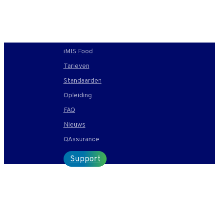
T +31 10 2004080
HOME
CONTACT
ENG
iMIS Food
Tarieven
Standaarden
Opleiding
FAQ
Nieuws
QAssurance
Support
Benoemen van
toegevoegde eiwit in vlees