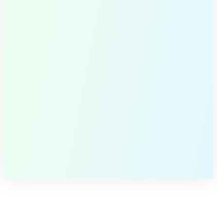
Flog #1: Op bezoek bij Slow
Food Masters
Voedselveiligheid projecten in
Afrika