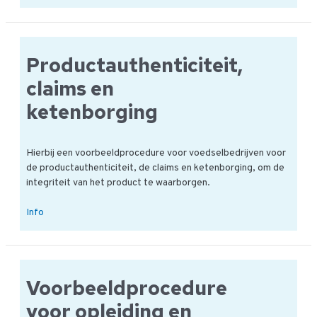
Een
algemeen
voorbeeld
Productauthenticiteit,
claims en
ketenborging
Hierbij een voorbeeldprocedure voor voedselbedrijven voor
de productauthenticiteit, de claims en ketenborging, om de
integriteit van het product te waarborgen.
Productauthenticiteit,
Info
claims
en
ketenborging
Voorbeeldprocedure
voor opleiding en