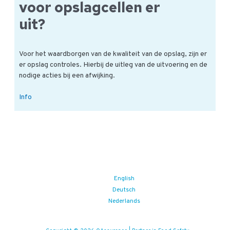
voor opslagcellen er
uit?
Voor het waardborgen van de kwaliteit van de opslag, zijn er
er opslag controles. Hierbij de uitleg van de uitvoering en de
nodige acties bij een afwijking.
Hoe
Info
ziet
de
controle
voor
opslagcellen
er
uit?
English
Deutsch
Nederlands