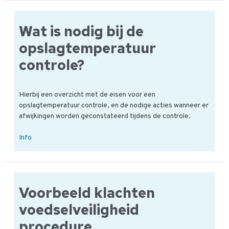
blokkade
procedure
Wat is nodig bij de
voor
bedoeld?
opslagtemperatuur
controle?
Hierbij een overzicht met de eisen voor een
opslagtemperatuur controle, en de nodige acties wanneer er
afwijkingen worden geconstateerd tijdens de controle.
Wat
Info
is
nodig
bij
de
Voorbeeld klachten
opslagtemperatuur
controle?
voedselveiligheid
procedure