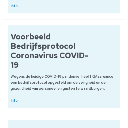
Wat
Info
is
onderdeel
van
een
Voorbeeld
incidentenrapportage?
Bedrijfsprotocol
Coronavirus COVID-
19
Wegens de huidige COVID-19 pandemie, heeft QAssruance
een bedrijfsprotocol opgesteld om de veiligheid en de
gezondheid van personeel en gasten te waardborgen.
Voorbeeld
Info
Bedrijfsprotocol
Coronavirus
COVID-
19