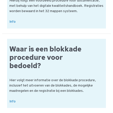
Hierbij volgt een voorbeeld procedure voor documentatie,
met behulp van het digitale kwaliteitshandboek. Registraties
worden bewaard in het 32 mappen systeem.
Hoe
Info
ziet
de
procedure
voor
Waar is een blokkade
documentatie
eruit?
procedure voor
bedoeld?
Hier volgt meer informatie over de blokkade procedure,
inclusief het uitvoeren van de blokkades, de mogelijke
maatregelen en de registratie bij een blokkades.
Waar
Info
is
een