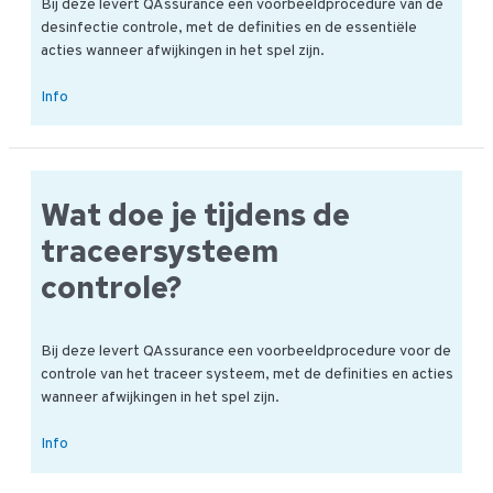
Bij deze levert QAssurance een voorbeeldprocedure van de
desinfectie controle, met de definities en de essentiële
acties wanneer afwijkingen in het spel zijn.
Hoe
Info
is
een
desinfectie
controle
Wat doe je tijdens de
vorm
gegeven?
traceersysteem
controle?
Bij deze levert QAssurance een voorbeeldprocedure voor de
controle van het traceer systeem, met de definities en acties
wanneer afwijkingen in het spel zijn.
Wat
Info
doe
je