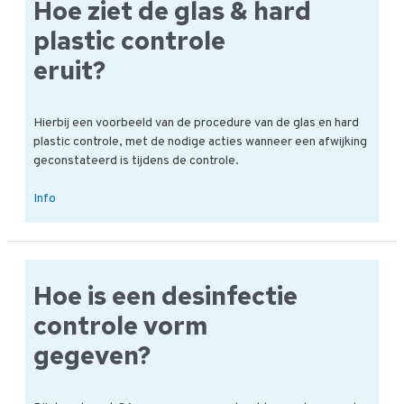
Hoe ziet de glas & hard
plastic controle
eruit?
Hierbij een voorbeeld van de procedure van de glas en hard
plastic controle, met de nodige acties wanneer een afwijking
geconstateerd is tijdens de controle.
Hoe
Info
ziet
de
glas
&
Hoe is een desinfectie
hard
plastic
controle vorm
controle
gegeven?
eruit?