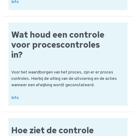
Wat
Info
is
de
controle
productvreemde
Wat houd een controle
bestanddelen?
voor procescontroles
in?
Voor het waardborgen van het proces, zijn er er proces
controles. Hierbij de uitleg van de uitvoering en de acties
wanneer een afwijking wordt geconstateerd.
Wat
Info
houd
een
controle
voor
Hoe ziet de controle
procescontroles
in?