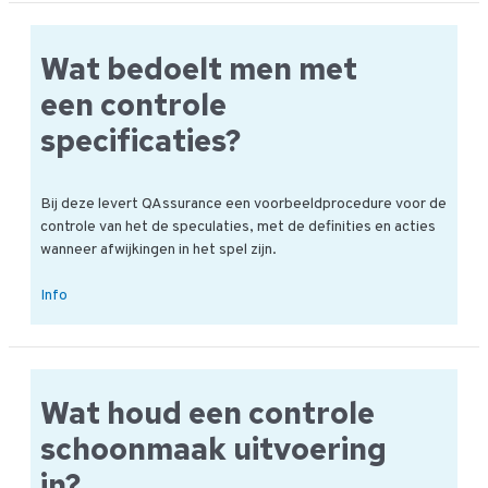
tijdens
de
Wat bedoelt men met
traceersysteem
controle?
een controle
specificaties?
Bij deze levert QAssurance een voorbeeldprocedure voor de
controle van het de speculaties, met de definities en acties
wanneer afwijkingen in het spel zijn.
Wat
Info
bedoelt
men
met
een
Wat houd een controle
controle
specificaties?
schoonmaak uitvoering
in?