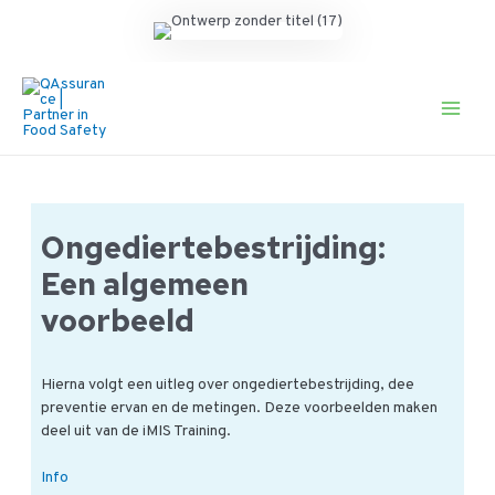
Ga
naar
de
Main
inhoud
Men
Ongediertebestrijding:
Een algemeen
voorbeeld
Hierna volgt een uitleg over ongediertebestrijding, dee
preventie ervan en de metingen. Deze voorbeelden maken
deel uit van de iMIS Training.
Ongediertebestrijding:
Info