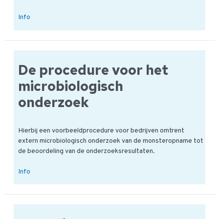
Is
Info
er
een
voorbeeldprocedure
voor
De procedure voor het
ongedierte?
microbiologisch
onderzoek
Hierbij een voorbeeldprocedure voor bedrijven omtrent
extern microbiologisch onderzoek van de monsteropname tot
de beoordeling van de onderzoeksresultaten.
De
Info
procedure
voor
het
microbiologisch