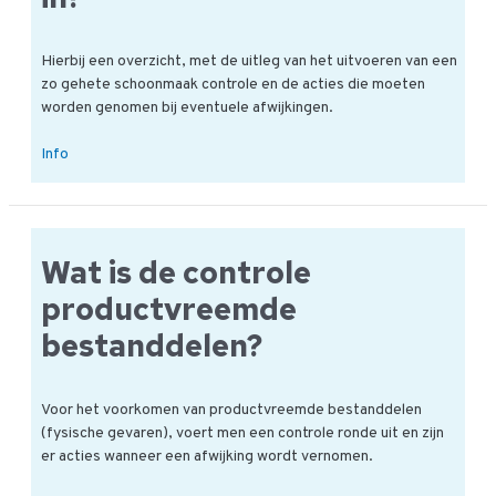
Hierbij een overzicht, met de uitleg van het uitvoeren van een
zo gehete schoonmaak controle en de acties die moeten
worden genomen bij eventuele afwijkingen.
Wat
Info
houd
een
controle
schoonmaak
Wat is de controle
uitvoering
in?
productvreemde
bestanddelen?
Voor het voorkomen van productvreemde bestanddelen
(fysische gevaren), voert men een controle ronde uit en zijn
er acties wanneer een afwijking wordt vernomen.