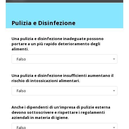
Pulizia e Disinfezione
Una pulizia e disinfezione inadeguate possono
portare a un più rapido deterioramento degli
alimenti.
Falso
Una pulizia e disinfezione insufficienti aumentano il
rischio di intossicazioni alimentari.
Falso
Anche i dipendenti di un'impresa di pulizie esterna
devono sottoscrivere e rispettare i regolamenti
aziendali in materia di igiene.
Falso